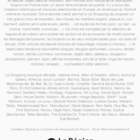
et
beauté, objets déco et mobiliers. Bon nombre sont françaises et fabriquent
toujours en France avec un savoir faire artisanal de qualité. Il y a aussi des
créateurs talentueux et marques sélectionnés en Europe, en Amérique du Nord et
même en Australie. Cet ensemble inédit permet à
Lili Shopping de proposer un
très grand choix de
bracelets
, dans toutes les matières (argent, plaqué or, cuir,
diamant, pierres semi-précieuses, perles, ...) et toutes les formes (jonc, sur lien, sur
chaîne, manchette, à enrouler, ...). Ce choix est complété par la sélection de
bagues
et de
colliers
sans oublier les
sautoirs
et
les accessoires de mode
comme
les
tatouages temporaires
, les foulards ou les sacs
indispensables pour vos looks et
tenues. Enfin, articles de beauté (brosses de maquillage, brosses à cheveux ...), et
objets déco tendance (allumettes longues, bougies parfumées, coussins,
étoiles
Amish
, cercles lumineux, luminaires, objets déco, plateaux, bougeoirs,
photophores, planiers, tapis, affiches encadrées, arts de la table, linge de maison,
mobilier, canapés, ...) complètent cette sélection.
Lili Shopping
boutique officielle :
Adama Alma
,
Affari of Sweden
,
Alfonz
,
Archivist
Gallery
,
Athezza
,
Azuni London
,
Bachca
,
Bazar Bizar
,
Bazar de Luxe
,
Bloomingville
,
By Boe
,
By LS
,
Casa Cubista
,
CinqMai
,
David & David Studio
,
E2R
Paris
,
En fil d'indienne
,
étoiles Amish
,
Guanabana
,
Good Work(s)
,
Haomy (ex
Harmony Textiles
),
Helles
,
Hindbag
,
Hipanema
,
HK Living
,
Home Spirit
,
Honoré
Déco
,
House Doctor
,
Hübsch
,
IB Laursen
,
Image Republic
,
INKA™
,
Isula
Parfums
,
Kumali
,
La Luna
,
Lifestyle Home Collection
,
Lorena Canals
,
Madam
Stoltz
,
Mademoiselle Fani
,
Manufactori
,
Marie Depaire
,
Mon Dada
,
Mya Bay
,
My
First Diamond
,
Nkuku
,
Opjet Paris
,
Paper Collective
,
Pomax
,
Sophie
Deschamps
,
Têtes Blondes
,
The Dybdhal Co
,
Tine K Home
,
Van Deurs
,
Woood
et
Zoé Bonbon
.
LilasRose Boutique
Livraison de bouquets de fleurs
-
Ilium
Web development