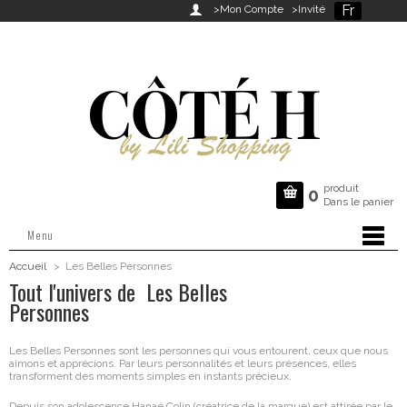
Fr

>Mon Compte
>Invité
produit

0
Dans le panier
Menu
Accueil
>
Les Belles Personnes
Tout l'univers de Les Belles
Personnes
Les Belles Personnes sont les personnes qui vous entourent, ceux que nous
aimons et apprécions. Par leurs personnalités et leurs présences, elles
transforment des moments simples en instants précieux.
Depuis son adolescence Hanaé Colin (créatrice de la marque) est attirée par le