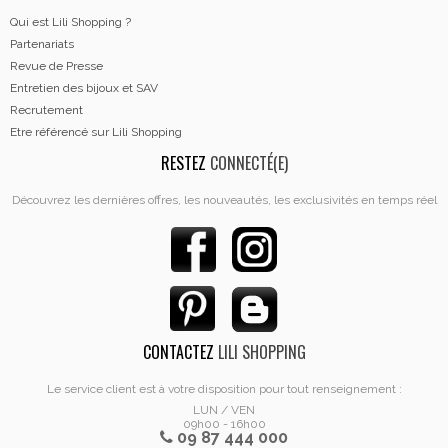
Qui est Lili Shopping ?
Partenariats
Revue de Presse
Entretien des bijoux et SAV
Recrutement
Etre référencé sur Lili Shopping
RESTEZ
CONNECTÉ(E)
Découvrez les dernières offres, les nouveautés, les exclusivités en temps réel
CONTACTEZ
LILI SHOPPING
Le service client est à votre disposition pour tout renseignement :
LUN / VEN
09h00 - 16h00
09 87 444 000