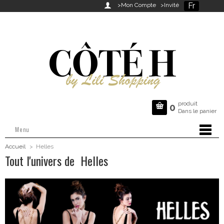
Fr

>Mon Compte
>Invité
produit

0
Dans le panier
Menu
Accueil
>
Helles
Tout l'univers de Helles