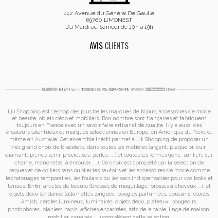
442 Avenue du Général De Gaulle
69760 LIMONEST
Du Mardi au Samedi de 10h à 19h
AVIS
CLIENTS
Lili Shopping est
l'eshop des plus belles marques de bijoux, accessoires de mode
et
beauté, objets déco et mobiliers. Bon nombre sont françaises et fabriquent
toujours en France avec un savoir faire artisanal de qualité. Il y a aussi des
créateurs talentueux et marques sélectionnés en Europe, en Amérique du Nord et
même en Australie. Cet ensemble inédit permet à
Lili Shopping de proposer un
très grand choix de
bracelets
, dans toutes les matières (argent, plaqué or, cuir,
diamant, pierres semi-précieuses, perles, ...) et toutes les formes (jonc, sur lien, sur
chaîne, manchette, à enrouler, ...). Ce choix est complété par la sélection de
bagues
et de
colliers
sans oublier les
sautoirs
et
les accessoires de mode
comme
les
tatouages temporaires
, les foulards ou les sacs
indispensables pour vos looks et
tenues. Enfin, articles de beauté (brosses de maquillage, brosses à cheveux ...), et
objets déco tendance (allumettes longues, bougies parfumées, coussins,
étoiles
Amish
, cercles lumineux, luminaires, objets déco, plateaux, bougeoirs,
photophores, planiers, tapis, affiches encadrées, arts de la table, linge de maison,
mobilier, canapés, ...) complètent cette sélection.