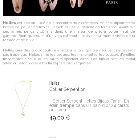
Helles
est née en 2008 de la rencontre de 2 créatrices. Hélène, diplômée de
l'école de joaillerie "Nicolas Flamel" et Leslie, styliste de formation, ayant fait
ses armes pendant 10 ans dans une maison de prêt à porter haut de
gamme.
Bien qu'issues d'univers différents, elles ont la même vision de la
femme et de la vie.
Helles créé des bijoux couture et rock à la fois, qui bien souvent ne passent
pas inaperçus. Helles aime les bagues, les manchettes, les boucles d'oreilles
importantes ainsi que les sautoirs spéctaculaires. Les bijoux sont en métal
(étain ou laiton) dorés à l'or fin (24 carats) ou argentés.
Helles
Collier Serpent or
- Collier Serpent Helles Bijoux Paris - En
étain trempé dans un bain d'or 24 carats
puis verni...
49,00 €