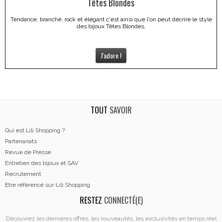
Têtes Blondes
Tendance, branché, rock et élégant c'est ainsi que l'on peut décrire le style
des bijoux Têtes Blondes.
J'adore !
TOUT
SAVOIR
Qui est Lili Shopping ?
Partenariats
Revue de Presse
Entretien des bijoux et SAV
Recrutement
Etre référencé sur Lili Shopping
RESTEZ
CONNECTÉ(E)
Découvrez les dernières offres, les nouveautés, les exclusivités en temps réel