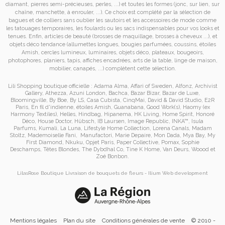
diamant, pierres semi-précieuses, perles, ...) et toutes les formes (jonc, sur lien, sur
chaîne, manchette, à enrouler, ...). Ce choix est complété par la sélection de
bagues
et de
colliers
sans oublier les
sautoirs
et
les accessoires de mode
comme
les
tatouages temporaires
, les foulards ou les sacs
indispensables pour vos looks et
tenues. Enfin, articles de beauté (brosses de maquillage, brosses à cheveux ...), et
objets déco tendance (allumettes longues, bougies parfumées, coussins,
étoiles
Amish
, cercles lumineux, luminaires, objets déco, plateaux, bougeoirs,
photophores, planiers, tapis, affiches encadrées, arts de la table, linge de maison,
mobilier, canapés, ...) complètent cette sélection.
Lili Shopping
boutique officielle :
Adama Alma
,
Affari of Sweden
,
Alfonz
,
Archivist
Gallery
,
Athezza
,
Azuni London
,
Bachca
,
Bazar Bizar
,
Bazar de Luxe
,
Bloomingville
,
By Boe
,
By LS
,
Casa Cubista
,
CinqMai
,
David & David Studio
,
E2R
Paris
,
En fil d'indienne
,
étoiles Amish
,
Guanabana
,
Good Work(s)
,
Haomy (ex
Harmony Textiles
),
Helles
,
Hindbag
,
Hipanema
,
HK Living
,
Home Spirit
,
Honoré
Déco
,
House Doctor
,
Hübsch
,
IB Laursen
,
Image Republic
,
INKA™
,
Isula
Parfums
,
Kumali
,
La Luna
,
Lifestyle Home Collection
,
Lorena Canals
,
Madam
Stoltz
,
Mademoiselle Fani
,
Manufactori
,
Marie Depaire
,
Mon Dada
,
Mya Bay
,
My
First Diamond
,
Nkuku
,
Opjet Paris
,
Paper Collective
,
Pomax
,
Sophie
Deschamps
,
Têtes Blondes
,
The Dybdhal Co
,
Tine K Home
,
Van Deurs
,
Woood
et
Zoé Bonbon
.
LilasRose Boutique
Livraison de bouquets de fleurs
-
Ilium
Web development
Mentions légales
Plan du site
Conditions générales de vente
© 2010 -