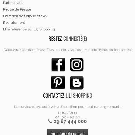
Partenariats
Revue de Presse
Entretien des bijoux et SAV
Recrutement
Etre référencé sur Lili Shopping
RESTEZ
CONNECTÉ(E)
Découvrez les dernières offres, les nouveautés, les exclusivités en temps réel
CONTACTEZ
LILI SHOPPING
Le service client est à votre disposition pour tout renseignement :
LUN / VEN
09h00 - 16h00
09 87 444 000
Formulaire de contact