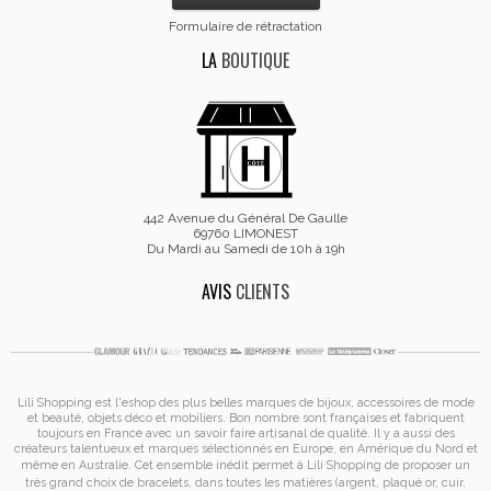
Formulaire de rétractation
LA
BOUTIQUE
442 Avenue du Général De Gaulle
69760 LIMONEST
Du Mardi au Samedi de 10h à 19h
AVIS
CLIENTS
Lili Shopping est
l'eshop des plus belles marques de bijoux, accessoires de mode
et
beauté, objets déco et mobiliers. Bon nombre sont françaises et fabriquent
toujours en France avec un savoir faire artisanal de qualité. Il y a aussi des
créateurs talentueux et marques sélectionnés en Europe, en Amérique du Nord et
même en Australie. Cet ensemble inédit permet à
Lili Shopping de proposer un
très grand choix de
bracelets
, dans toutes les matières (argent, plaqué or, cuir,