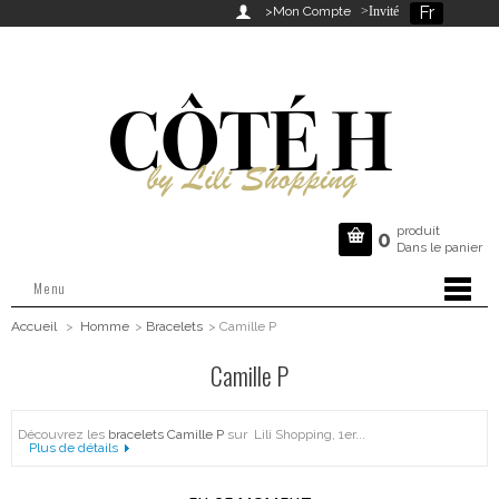
Fr

>Mon Compte
>Invité
produit

0
Dans le panier
Menu
Accueil
>
Homme
>
Bracelets
>
Camille P
Camille P
Découvrez les
bracelets Camille P
sur Lili Shopping, 1er...
Plus de détails