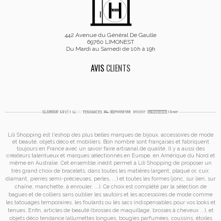
442 Avenue du Général De Gaulle
69760 LIMONEST
Du Mardi au Samedi de 10h à 19h
AVIS
CLIENTS
Lili Shopping est
l'eshop des plus belles marques de bijoux, accessoires de mode
et
beauté, objets déco et mobiliers. Bon nombre sont françaises et fabriquent
toujours en France avec un savoir faire artisanal de qualité. Il y a aussi des
créateurs talentueux et marques sélectionnés en Europe, en Amérique du Nord et
même en Australie. Cet ensemble inédit permet à
Lili Shopping de proposer un
très grand choix de
bracelets
, dans toutes les matières (argent, plaqué or, cuir,
diamant, pierres semi-précieuses, perles, ...) et toutes les formes (jonc, sur lien, sur
chaîne, manchette, à enrouler, ...). Ce choix est complété par la sélection de
bagues
et de
colliers
sans oublier les
sautoirs
et
les accessoires de mode
comme
les
tatouages temporaires
, les foulards ou les sacs
indispensables pour vos looks et
tenues. Enfin, articles de beauté (brosses de maquillage, brosses à cheveux ...), et
objets déco tendance (allumettes longues, bougies parfumées, coussins,
étoiles