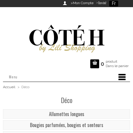
Fr

>Mon Compte
>Invité
produit

0
Dans le panier
Menu
Accueil
>
Déco
Déco
Allumettes longues
Bougies parfumées, bougies et senteurs