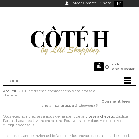
Fr

>Mon Compte
>Invité
produit

0
Dans le panier
Menu
Accueil
>
Guide d'achat, comment choisir sa brosse à
cheveux
Comment bien
choisir sa brosse à cheveux ?
Vous êtes nombreuses à nous demander quelle
brosse à cheveux
Bachca
Paris est adaptée à votre chevelure. Pour vous aider dans vos choix, voici
quelques conseils.
- la brosse sanglier nylon est idéale pour les cheveux secs et fins. Les picots