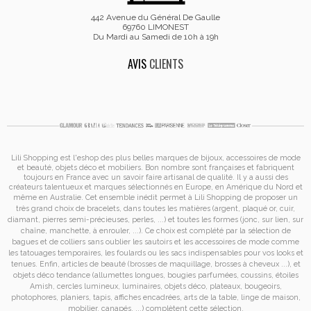
442 Avenue du Général De Gaulle
69760 LIMONEST
Du Mardi au Samedi de 10h à 19h
AVIS
CLIENTS
Lili Shopping est
l'eshop des plus belles marques de bijoux, accessoires de mode
et
beauté, objets déco et mobiliers. Bon nombre sont françaises et fabriquent
toujours en France avec un savoir faire artisanal de qualité. Il y a aussi des
créateurs talentueux et marques sélectionnés en Europe, en Amérique du Nord et
même en Australie. Cet ensemble inédit permet à
Lili Shopping de proposer un
très grand choix de
bracelets
, dans toutes les matières (argent, plaqué or, cuir,
diamant, pierres semi-précieuses, perles, ...) et toutes les formes (jonc, sur lien, sur
chaîne, manchette, à enrouler, ...). Ce choix est complété par la sélection de
bagues
et de
colliers
sans oublier les
sautoirs
et
les accessoires de mode
comme
les
tatouages temporaires
, les foulards ou les sacs
indispensables pour vos looks et
tenues. Enfin, articles de beauté (brosses de maquillage, brosses à cheveux ...), et
objets déco tendance (allumettes longues, bougies parfumées, coussins,
étoiles
Amish
, cercles lumineux, luminaires, objets déco, plateaux, bougeoirs,
photophores, planiers, tapis, affiches encadrées, arts de la table, linge de maison,
mobilier, canapés, ...) complètent cette sélection.