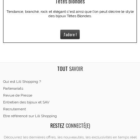
Têtes Blondes
Tendance, branché, rock et élégant c'est ainsi que l'on peut décrire le style
des bijoux Têtes Blondes.
J'adore !
TOUT
SAVOIR
Qui est Lili Shopping ?
Partenariats
Revue de Presse
Entretien des bijoux et SAV
Recrutement
Etre référencé sur Lili Shopping
RESTEZ
CONNECTÉ(E)
Découvrez les dernières offres, les nouveautés, les exclusivités en temps réel