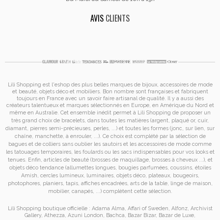
AVIS
CLIENTS
Lili Shopping est
l'eshop des plus belles marques de bijoux, accessoires de mode
et
beauté, objets déco et mobiliers. Bon nombre sont françaises et fabriquent
toujours en France avec un savoir faire artisanal de qualité. Il y a aussi des
créateurs talentueux et marques sélectionnés en Europe, en Amérique du Nord et
même en Australie. Cet ensemble inédit permet à
Lili Shopping de proposer un
très grand choix de
bracelets
, dans toutes les matières (argent, plaqué or, cuir,
diamant, pierres semi-précieuses, perles, ...) et toutes les formes (jonc, sur lien, sur
chaîne, manchette, à enrouler, ...). Ce choix est complété par la sélection de
bagues
et de
colliers
sans oublier les
sautoirs
et
les accessoires de mode
comme
les
tatouages temporaires
, les foulards ou les sacs
indispensables pour vos looks et
tenues. Enfin, articles de beauté (brosses de maquillage, brosses à cheveux ...), et
objets déco tendance (allumettes longues, bougies parfumées, coussins,
étoiles
Amish
, cercles lumineux, luminaires, objets déco, plateaux, bougeoirs,
photophores, planiers, tapis, affiches encadrées, arts de la table, linge de maison,
mobilier, canapés, ...) complètent cette sélection.
Lili Shopping
boutique officielle :
Adama Alma
,
Affari of Sweden
,
Alfonz
,
Archivist
Gallery
,
Athezza
,
Azuni London
,
Bachca
,
Bazar Bizar
,
Bazar de Luxe
,