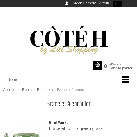
Fr

>Mon Compte
>Invité
produit

0
Dans le panier
Menu
Accueil
>
Bijoux
>
Bracelets
>
Bracelet à enrouler
Bracelet à enrouler
Good Works
Bracelet torino green grass