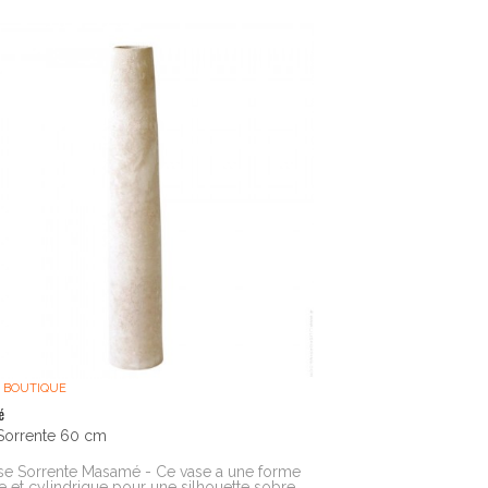
 BOUTIQUE
é
Sorrente 60 cm
se Sorrente Masamé - Ce vase a une forme
e et cylindrique pour une silhouette sobre