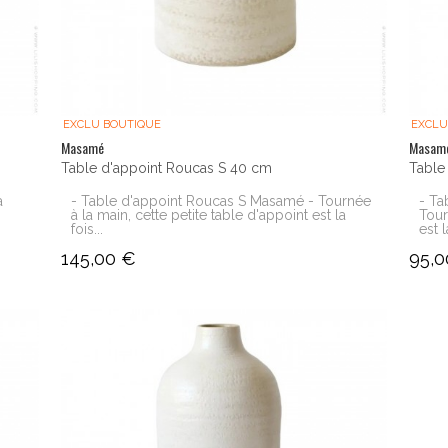
EXCLU BOUTIQUE
EXCLU
Masamé
Masam
Table d'appoint Roucas S 40 cm
Table
a
- Table d'appoint Roucas S Masamé - Tournée
- Ta
à la main, cette petite table d'appoint est la
Tour
fois...
est l
145,00 €
95,0