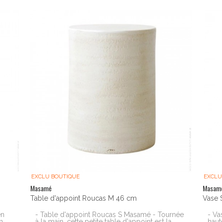
EXCLU BOUTIQUE
EXCLU
Masamé
Masam
Table d'appoint Roucas M 46 cm
Vase 
en
- Table d'appoint Roucas S Masamé - Tournée
- Va
n
à la main, cette petite table d'appoint est la
haut