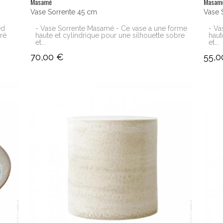
Masamé
Masam
Vase Sorrente 45 cm
Vase 
ed
- Vase Sorrente Masamé - Ce vase a une forme
- Va
oré
haute et cylindrique pour une silhouette sobre
haut
et...
et...
70,00 €
55,0