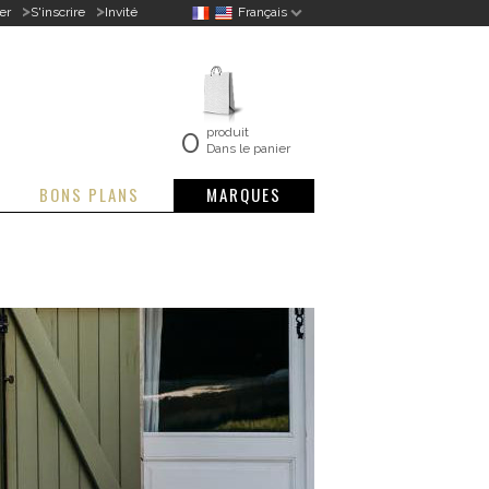
>
>
er
S'inscrire
Invité
Français
0
produit
Dans le panier
BONS PLANS
MARQUES