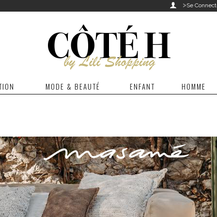
>

Se Connect
TION
MODE & BEAUTÉ
ENFANT
HOMME