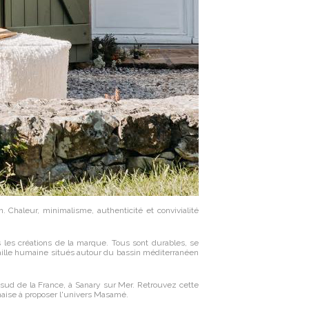
 Chaleur, minimalisme, authenticité et convivialité
ns les créations de la marque. Tous sont durables, se
 taille humaine situés autour du bassin méditerranéen
 sud de la France, à Sanary sur Mer. Retrouvez cette
naise à proposer l'univers Masamé.