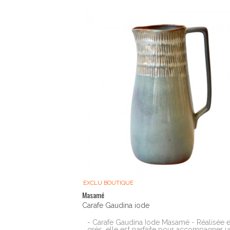
EXCLU BOUTIQUE
Masamé
Carafe Gaudina iode
- Carafe Gaudina Iode Masamé - Réalisée 
grès, elle est parfaite pour accompagner u