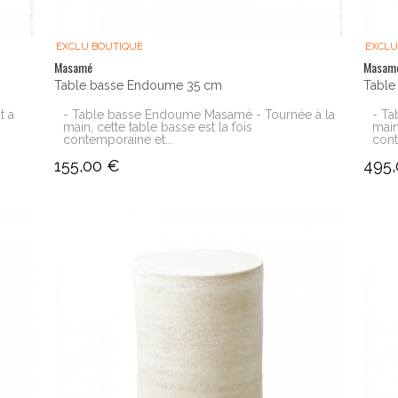
EXCLU BOUTIQUE
EXCLU
Masamé
Masam
Table basse Endoume 35 cm
Table
t a
- Table basse Endoume Masamé - Tournée à la
- Ta
main, cette table basse est la fois
main
contemporaine et...
cont
155,00 €
495