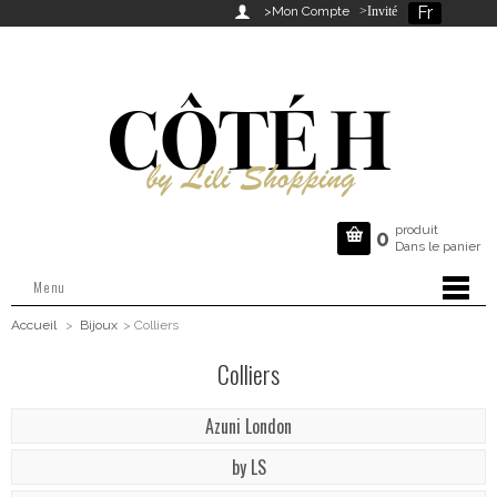
Fr

>Mon Compte
>Invité
produit

0
Dans le panier
Menu
Accueil
>
Bijoux
>
Colliers
Colliers
Azuni London
by LS