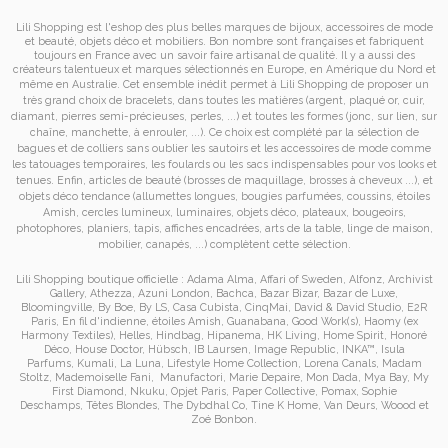
Lili Shopping est
l'eshop des plus belles marques de bijoux, accessoires de mode
et
beauté, objets déco et mobiliers. Bon nombre sont françaises et fabriquent
toujours en France avec un savoir faire artisanal de qualité. Il y a aussi des
créateurs talentueux et marques sélectionnés en Europe, en Amérique du Nord et
même en Australie. Cet ensemble inédit permet à
Lili Shopping de proposer un
très grand choix de
bracelets
, dans toutes les matières (argent, plaqué or, cuir,
diamant, pierres semi-précieuses, perles, ...) et toutes les formes (jonc, sur lien, sur
chaîne, manchette, à enrouler, ...). Ce choix est complété par la sélection de
bagues
et de
colliers
sans oublier les
sautoirs
et
les accessoires de mode
comme
les
tatouages temporaires
, les foulards ou les sacs
indispensables pour vos looks et
tenues. Enfin, articles de beauté (brosses de maquillage, brosses à cheveux ...), et
objets déco tendance (allumettes longues, bougies parfumées, coussins,
étoiles
Amish
, cercles lumineux, luminaires, objets déco, plateaux, bougeoirs,
photophores, planiers, tapis, affiches encadrées, arts de la table, linge de maison,
mobilier, canapés, ...) complètent cette sélection.
Lili Shopping
boutique officielle :
Adama Alma
,
Affari of Sweden
,
Alfonz
,
Archivist
Gallery
,
Athezza
,
Azuni London
,
Bachca
,
Bazar Bizar
,
Bazar de Luxe
,
Bloomingville
,
By Boe
,
By LS
,
Casa Cubista
,
CinqMai
,
David & David Studio
,
E2R
Paris
,
En fil d'indienne
,
étoiles Amish
,
Guanabana
,
Good Work(s)
,
Haomy (ex
Harmony Textiles
),
Helles
,
Hindbag
,
Hipanema
,
HK Living
,
Home Spirit
,
Honoré
Déco
,
House Doctor
,
Hübsch
,
IB Laursen
,
Image Republic
,
INKA™
,
Isula
Parfums
,
Kumali
,
La Luna
,
Lifestyle Home Collection
,
Lorena Canals
,
Madam
Stoltz
,
Mademoiselle Fani
,
Manufactori
,
Marie Depaire
,
Mon Dada
,
Mya Bay
,
My
First Diamond
,
Nkuku
,
Opjet Paris
,
Paper Collective
,
Pomax
,
Sophie
Deschamps
,
Têtes Blondes
,
The Dybdhal Co
,
Tine K Home
,
Van Deurs
,
Woood
et
Zoé Bonbon
.