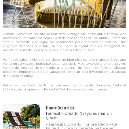
Honoré Décoration revisite l’esprit déco vintage en l’associant au travail des
matières de l’artisanat marocain. C’est dans les années 80, qu’Annick Lestrohan
créé à Marseille une ligne de vêtements pour femmes et enfants. Une
vingtaine d’années plus tard, sa fille Ingrid la rejoint et elles s’éloignent du
monde de la mode pour habiller les intérieurs des maisons.
Au fil des saisons Honoré, est devenue bien plus qu'une marque. C'est une
invitation au voyage, bercé par les 2 rives de la Méditerranée, à un art de vivre
inondé de soleil et de quiétude, à la chaleur de l’esprit de famille. Chaque
pièce est imprégnée de ces valeurs et porte un peu d’Honoré en lui jusque
dans votre intérieur.
Retrouvez les Best de la marque avec les fauteuils Croisette, Carlo et
Eldorado, les suspensions Parasol et Gatsby, les appliques murales, ...
Honoré Décoration
Fauteuil Eldorado 3 rayures marron
glacé
- Fauteuil Eldorado Honoré Déco - Ce
fauteuil invite à la détente. Sa toile est