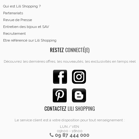
Qui est Lili Shopping ?
Partenariats
Revue de Presse
Entretien des bijoux et SAV
Recrutement
Etre référencé sur Lili Shopping
RESTEZ
CONNECTÉ(E)
Découvrez les dernières offres, les nouveautés, les exclusivités en temps réel
CONTACTEZ
LILI SHOPPING
Le service client est à votre disposition pour tout renseignement :
LUN / VEN
09h00 - 16h00
09 87 444 000