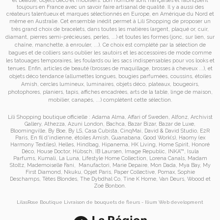
toujours en France avec un savoir faire artisanal de qualité. Il y a aussi des
créateurs talentueux et marques sélectionnés en Europe, en Amérique du Nord et
même en Australie. Cet ensemble inédit permet à
Lili Shopping de proposer un
très grand choix de
bracelets
, dans toutes les matières (argent, plaqué or, cuir,
diamant, pierres semi-précieuses, perles, ...) et toutes les formes (jonc, sur lien, sur
chaîne, manchette, à enrouler, ...). Ce choix est complété par la sélection de
bagues
et de
colliers
sans oublier les
sautoirs
et
les accessoires de mode
comme
les
tatouages temporaires
, les foulards ou les sacs
indispensables pour vos looks et
tenues. Enfin, articles de beauté (brosses de maquillage, brosses à cheveux ...), et
objets déco tendance (allumettes longues, bougies parfumées, coussins,
étoiles
Amish
, cercles lumineux, luminaires, objets déco, plateaux, bougeoirs,
photophores, planiers, tapis, affiches encadrées, arts de la table, linge de maison,
mobilier, canapés, ...) complètent cette sélection.
Lili Shopping
boutique officielle :
Adama Alma
,
Affari of Sweden
,
Alfonz
,
Archivist
Gallery
,
Athezza
,
Azuni London
,
Bachca
,
Bazar Bizar
,
Bazar de Luxe
,
Bloomingville
,
By Boe
,
By LS
,
Casa Cubista
,
CinqMai
,
David & David Studio
,
E2R
Paris
,
En fil d'indienne
,
étoiles Amish
,
Guanabana
,
Good Work(s)
,
Haomy (ex
Harmony Textiles
),
Helles
,
Hindbag
,
Hipanema
,
HK Living
,
Home Spirit
,
Honoré
Déco
,
House Doctor
,
Hübsch
,
IB Laursen
,
Image Republic
,
INKA™
,
Isula
Parfums
,
Kumali
,
La Luna
,
Lifestyle Home Collection
,
Lorena Canals
,
Madam
Stoltz
,
Mademoiselle Fani
,
Manufactori
,
Marie Depaire
,
Mon Dada
,
Mya Bay
,
My
First Diamond
,
Nkuku
,
Opjet Paris
,
Paper Collective
,
Pomax
,
Sophie
Deschamps
,
Têtes Blondes
,
The Dybdhal Co
,
Tine K Home
,
Van Deurs
,
Woood
et
Zoé Bonbon
.
LilasRose Boutique
Livraison de bouquets de fleurs
-
Ilium
Web development