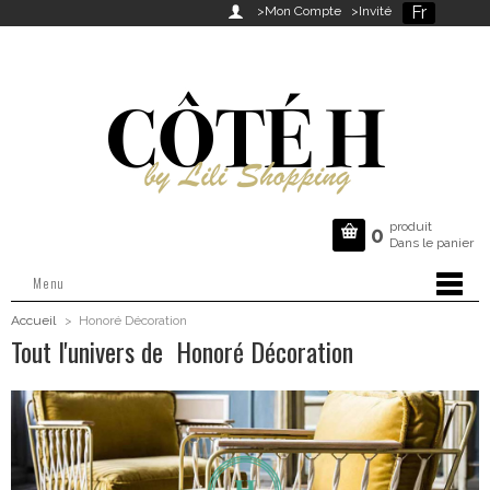
Fr

>Mon Compte
>Invité
produit

0
Dans le panier
Menu
Accueil
>
Honoré Décoration
Tout l'univers de Honoré Décoration