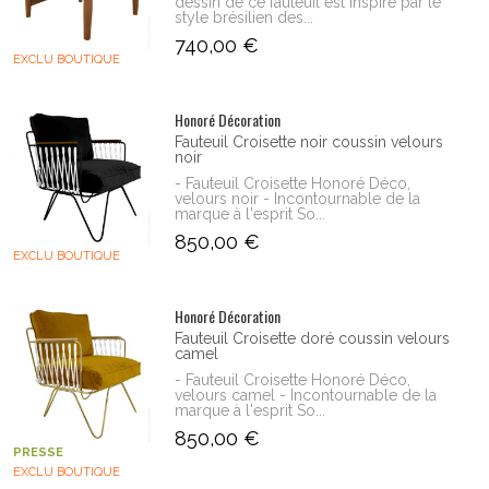
dessin de ce fauteuil est inspiré par le
style brésilien des...
740,00 €
EXCLU BOUTIQUE
Honoré Décoration
Fauteuil Croisette noir coussin velours
noir
- Fauteuil Croisette Honoré Déco,
velours noir - Incontournable de la
marque à l'esprit So...
850,00 €
EXCLU BOUTIQUE
Honoré Décoration
Fauteuil Croisette doré coussin velours
camel
- Fauteuil Croisette Honoré Déco,
velours camel - Incontournable de la
marque à l'esprit So...
850,00 €
PRESSE
EXCLU BOUTIQUE