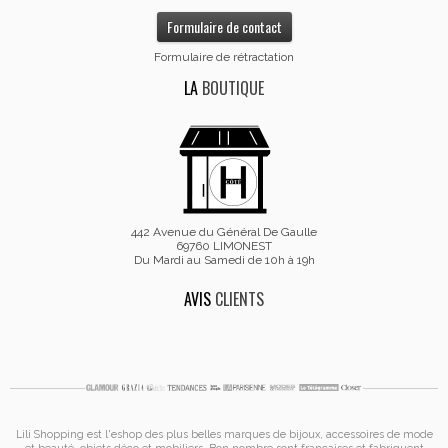
Formulaire de contact
Formulaire de rétractation
LA
BOUTIQUE
442 Avenue du Général De Gaulle
69760 LIMONEST
Du Mardi au Samedi de 10h à 19h
AVIS
CLIENTS
Lili Shopping est
l'eshop des plus belles marques de bijoux, accessoires de mode
et
beauté, objets déco et mobiliers. Bon nombre sont françaises et fabriquent