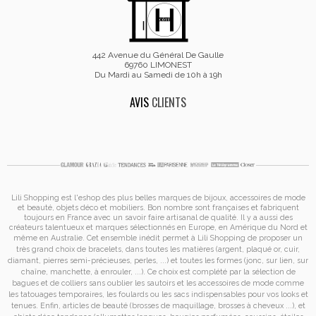
442 Avenue du Général De Gaulle
69760 LIMONEST
Du Mardi au Samedi de 10h à 19h
AVIS
CLIENTS
Lili Shopping est
l'eshop des plus belles marques de bijoux, accessoires de mode
et
beauté, objets déco et mobiliers. Bon nombre sont françaises et fabriquent
toujours en France avec un savoir faire artisanal de qualité. Il y a aussi des
créateurs talentueux et marques sélectionnés en Europe, en Amérique du Nord et
même en Australie. Cet ensemble inédit permet à
Lili Shopping de proposer un
très grand choix de
bracelets
, dans toutes les matières (argent, plaqué or, cuir,
diamant, pierres semi-précieuses, perles, ...) et toutes les formes (jonc, sur lien, sur
chaîne, manchette, à enrouler, ...). Ce choix est complété par la sélection de
bagues
et de
colliers
sans oublier les
sautoirs
et
les accessoires de mode
comme
les
tatouages temporaires
, les foulards ou les sacs
indispensables pour vos looks et
tenues. Enfin, articles de beauté (brosses de maquillage, brosses à cheveux ...), et