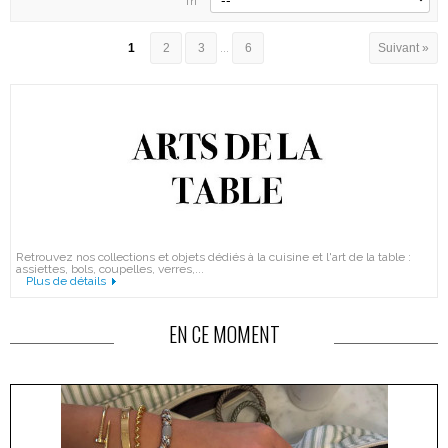
Tri
1
2
3
...
6
Suivant »
Retrouvez nos collections et objets dédiés à la cuisine et l'art de la table :
assiettes, bols, coupelles, verres,...
Plus de détails
EN CE MOMENT