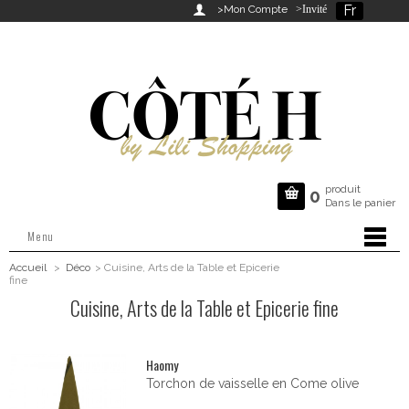
Fr

>Mon Compte
>Invité
produit

0
Dans le panier
Menu
Accueil
>
Déco
>
Cuisine, Arts de la Table et Epicerie
fine
Cuisine, Arts de la Table et Epicerie fine
Haomy
Torchon de vaisselle en Come olive