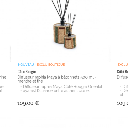
NOUVEAU
EXCLU BOUTIQUE
EXCLU
Côté Bougie
Côté B
rine
Diffuseur raphia Maya à bâtonnets 500 ml -
Diffus
menthe et thé
pe
- Diffuseur raphia Maya Côté Bougie Oriental
- Di
...
- aya est l’alliance entre authenticité et...
- Dé
et...
109,00 €
109,