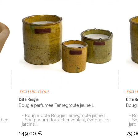
EXCLU BOUTIQUE
EXCLU
Côté Bougie
Côté B
Bougie parfumée Tamegroute jaune L
Bougi
- Bougie Côté Bougie Tamegroute jaune L
- Bo
ed en
- Son parfum doux et envoûtant, évoque les
- So
jardins...
jardi
149,00 €
79,0