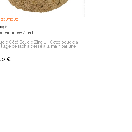
 BOUTIQUE
ougie
e parfumée Zina L
ugie Côté Bougie Zina L - Cette bougie à
billage de raphia tressé à la main par une...
00 €