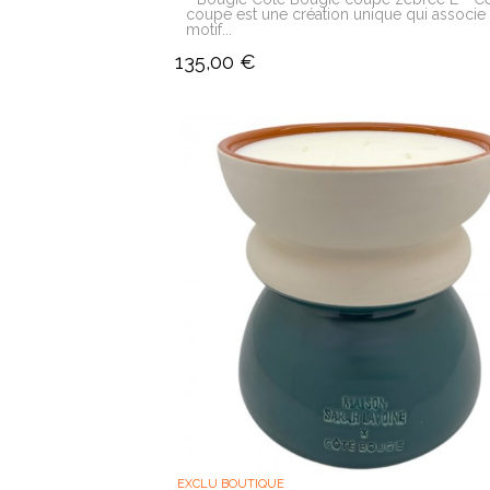
coupe est une création unique qui associe
motif...
135,00 €
EXCLU BOUTIQUE