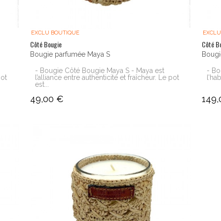
EXCLU BOUTIQUE
EXCLU
Côté Bougie
Côté B
Bougie parfumée Maya S
Bougi
- Bougie Côté Bougie Maya S - Maya est
- Bo
pot
l’alliance entre authenticité et fraîcheur. Le pot
l’ha
est...
49,00 €
149,