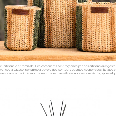
artisanale et familiale. Les contenants sont façonnés par des artisans aux gestes 
e, née à Grasse, s’exprime à travers des senteurs subtiles hespéridées, florales ou
ment dans votre intérieur. La marque est sensible aux questions écologiques et priv