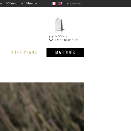
>
>
er
S'inscrire
Invité
Français
0
produit
Dans le panier
BONS PLANS
MARQUES