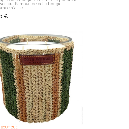
 senteur Kamoun de cette bougie
umée réalise...
0 €
 BOUTIQUE