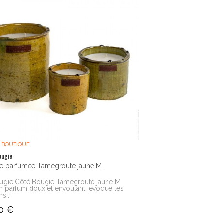
 BOUTIQUE
ougie
e parfumée Tamegroute jaune M
ugie Côté Bougie Tamegroute jaune M
n parfum doux et envoûtant, évoque les
ns...
0 €