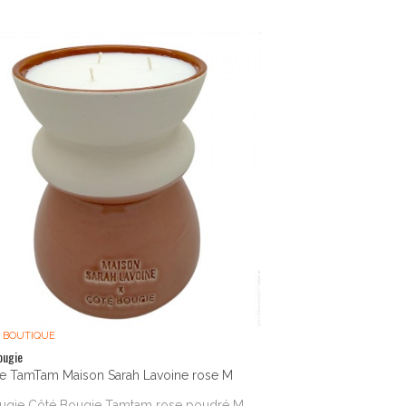
 BOUTIQUE
ougie
e TamTam Maison Sarah Lavoine rose M
ougie Côté Bougie Tamtam rose poudré M