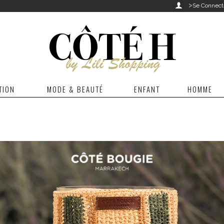
>

Se Connect
TION
MODE & BEAUTÉ
ENFANT
HOMME