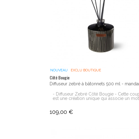
NOUVEAU
EXCLU BOUTIQUE
Côté Bougie
Diffuseur zebré à bâtonnets 500 ml - manda
- Diffuseur Zebré Côté Bougie - Cette cou
est une création unique qui associe un motif
109,00 €