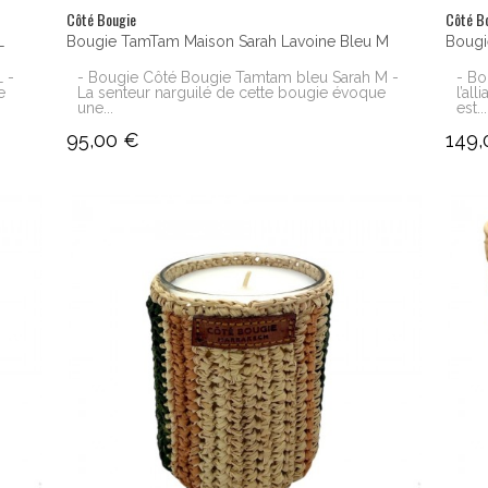
Côté Bougie
Côté B
L
Bougie TamTam Maison Sarah Lavoine Bleu M
Bougi
 -
- Bougie Côté Bougie Tamtam bleu Sarah M -
- Bo
e
La senteur narguilé de cette bougie évoque
l’al
une...
est...
95,00 €
149,