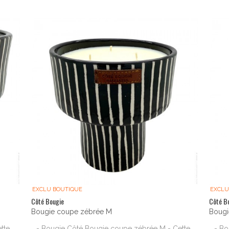
EXCLU BOUTIQUE
EXCLU
Côté Bougie
Côté B
Bougie coupe zébrée M
Bougi
tte
- Bougie Côté Bougie coupe zébrée M - Cette
- B