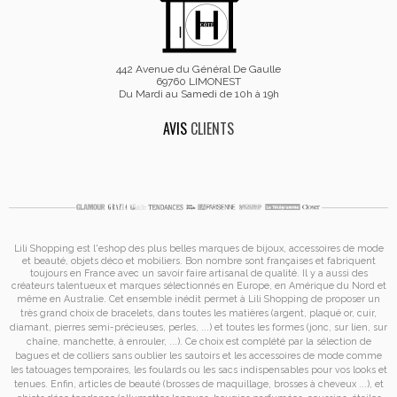
442 Avenue du Général De Gaulle
69760 LIMONEST
Du Mardi au Samedi de 10h à 19h
AVIS
CLIENTS
Lili Shopping est
l'eshop des plus belles marques de bijoux, accessoires de mode
et
beauté, objets déco et mobiliers. Bon nombre sont françaises et fabriquent
toujours en France avec un savoir faire artisanal de qualité. Il y a aussi des
créateurs talentueux et marques sélectionnés en Europe, en Amérique du Nord et
même en Australie. Cet ensemble inédit permet à
Lili Shopping de proposer un
très grand choix de
bracelets
, dans toutes les matières (argent, plaqué or, cuir,
diamant, pierres semi-précieuses, perles, ...) et toutes les formes (jonc, sur lien, sur
chaîne, manchette, à enrouler, ...). Ce choix est complété par la sélection de
bagues
et de
colliers
sans oublier les
sautoirs
et
les accessoires de mode
comme
les
tatouages temporaires
, les foulards ou les sacs
indispensables pour vos looks et
tenues. Enfin, articles de beauté (brosses de maquillage, brosses à cheveux ...), et