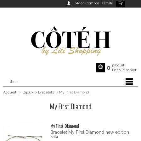
Fr

>Mon Compte
>Invité
produit

0
Dans le panier
Menu
Accueil
>
Bijoux
>
Bracelets
>
My First Diamond
My First Diamond
My First Diamond
Bracelet My First Diamond new edition
kaki