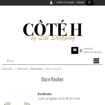
Fr

>Mon Compte
>Invité
produit

0
Dans le panier
Menu
Accueil
>
Homme
>
Bracelets
>
Born Rocker
Born Rocker
BornRocker
Jonc 4 lignes poli et brossé