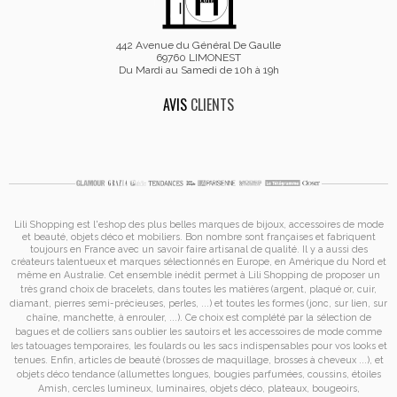
442 Avenue du Général De Gaulle
69760 LIMONEST
Du Mardi au Samedi de 10h à 19h
AVIS
CLIENTS
Lili Shopping est
l'eshop des plus belles marques de bijoux, accessoires de mode
et
beauté, objets déco et mobiliers. Bon nombre sont françaises et fabriquent
toujours en France avec un savoir faire artisanal de qualité. Il y a aussi des
créateurs talentueux et marques sélectionnés en Europe, en Amérique du Nord et
même en Australie. Cet ensemble inédit permet à
Lili Shopping de proposer un
très grand choix de
bracelets
, dans toutes les matières (argent, plaqué or, cuir,
diamant, pierres semi-précieuses, perles, ...) et toutes les formes (jonc, sur lien, sur
chaîne, manchette, à enrouler, ...). Ce choix est complété par la sélection de
bagues
et de
colliers
sans oublier les
sautoirs
et
les accessoires de mode
comme
les
tatouages temporaires
, les foulards ou les sacs
indispensables pour vos looks et
tenues. Enfin, articles de beauté (brosses de maquillage, brosses à cheveux ...), et
objets déco tendance (allumettes longues, bougies parfumées, coussins,
étoiles
Amish
, cercles lumineux, luminaires, objets déco, plateaux, bougeoirs,