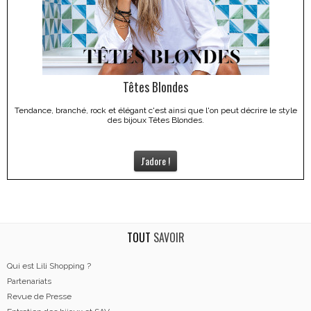
Têtes Blondes
Tendance, branché, rock et élégant c'est ainsi que l'on peut décrire le style
des bijoux Têtes Blondes.
J'adore !
TOUT
SAVOIR
Qui est Lili Shopping ?
Partenariats
Revue de Presse