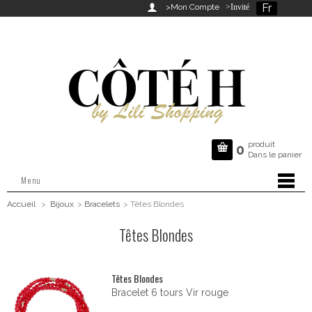
Fr

>Mon Compte
>Invité
produit

0
Dans le panier
Menu
Accueil
>
Bijoux
>
Bracelets
>
Têtes Blondes
Têtes Blondes
Têtes Blondes
Bracelet 6 tours Vir rouge