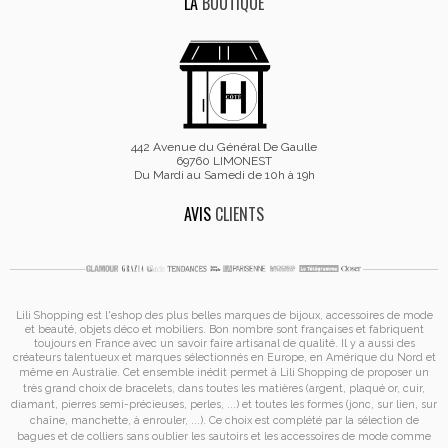
LA
BOUTIQUE
442 Avenue du Général De Gaulle
69760 LIMONEST
Du Mardi au Samedi de 10h à 19h
AVIS
CLIENTS
Lili Shopping est
l'eshop des plus belles marques de bijoux, accessoires de mode
et
beauté, objets déco et mobiliers. Bon nombre sont françaises et fabriquent
toujours en France avec un savoir faire artisanal de qualité. Il y a aussi des
créateurs talentueux et marques sélectionnés en Europe, en Amérique du Nord et
même en Australie. Cet ensemble inédit permet à
Lili Shopping de proposer un
très grand choix de
bracelets
, dans toutes les matières (argent, plaqué or, cuir,
diamant, pierres semi-précieuses, perles, ...) et toutes les formes (jonc, sur lien, sur
chaîne, manchette, à enrouler, ...). Ce choix est complété par la sélection de
bagues
et de
colliers
sans oublier les
sautoirs
et
les accessoires de mode
comme