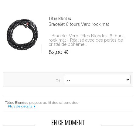
Têtes Blondes
Bracelet 6 tours Vero rock mat
- Bracelet Vero Têtes Blondes, 6 tours,
rock mat - Réalisé avec des perles de
cristal de bohème...
82,00 €
Tri
Têtes Blondes
propose au fil des saisons des
Plus de détails
EN CE MOMENT