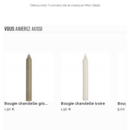
Découvrez l'univers de la marque Mon Dada
VOUS
AIMEREZ AUSSI
Bougie chandelle gris...
Bougie chandelle ivoire
Bougie 
1,50 €
1,50 €
9,00 €