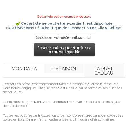
Cet article est en cours de réassort
Cet article ne peut être expédié. Il est disponible
EXCLUSIVEMENT à la boutique de Limonest ou en Clic & Collect.
Prévenez-moi lorsque cet article est
à nouveau disponible
MON DADA
LIVRAISON
PAQUET
CADEAU
Les pots en béton sont entièrement faits main dans l’atelier de la marque à
Harelbeke (Belgique). Chaque pièce est unique par sa forme et ses nuances
de couleurs.
La cire des bougies
Mon Dada
est entièrement naturelle et à base de soja et
de noix de coco.
Toutes les bougies de la collection Urban sont présentées dans de luxueuses
boites en bois. Cela en fait un cadeau idéal à offrir ou à s'offrir soi-même.