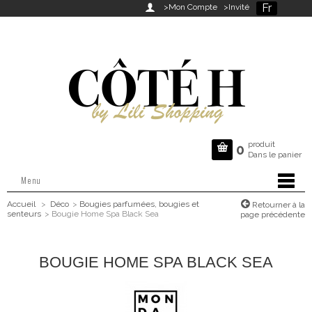
Fr

>Mon Compte
>Invité
produit

0
Dans le panier
Menu
Accueil
>
Déco
>
Bougies parfumées, bougies et
Retourner à la
senteurs
>
Bougie Home Spa Black Sea
page précédente
BOUGIE HOME SPA BLACK SEA