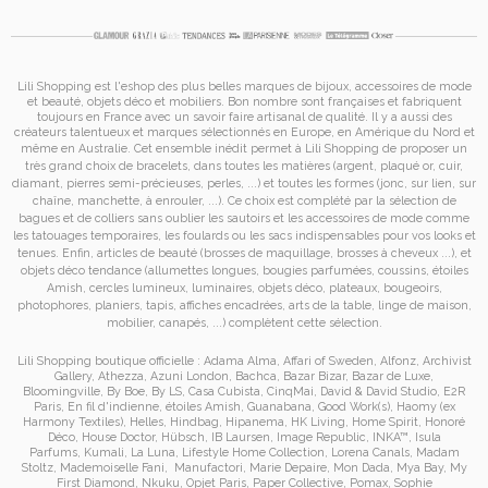
Lili Shopping est
l'eshop des plus belles marques de bijoux, accessoires de mode
et
beauté, objets déco et mobiliers. Bon nombre sont françaises et fabriquent
toujours en France avec un savoir faire artisanal de qualité. Il y a aussi des
créateurs talentueux et marques sélectionnés en Europe, en Amérique du Nord et
même en Australie. Cet ensemble inédit permet à
Lili Shopping de proposer un
très grand choix de
bracelets
, dans toutes les matières (argent, plaqué or, cuir,
diamant, pierres semi-précieuses, perles, ...) et toutes les formes (jonc, sur lien, sur
chaîne, manchette, à enrouler, ...). Ce choix est complété par la sélection de
bagues
et de
colliers
sans oublier les
sautoirs
et
les accessoires de mode
comme
les
tatouages temporaires
, les foulards ou les sacs
indispensables pour vos looks et
tenues. Enfin, articles de beauté (brosses de maquillage, brosses à cheveux ...), et
objets déco tendance (allumettes longues, bougies parfumées, coussins,
étoiles
Amish
, cercles lumineux, luminaires, objets déco, plateaux, bougeoirs,
photophores, planiers, tapis, affiches encadrées, arts de la table, linge de maison,
mobilier, canapés, ...) complètent cette sélection.
Lili Shopping
boutique officielle :
Adama Alma
,
Affari of Sweden
,
Alfonz
,
Archivist
Gallery
,
Athezza
,
Azuni London
,
Bachca
,
Bazar Bizar
,
Bazar de Luxe
,
Bloomingville
,
By Boe
,
By LS
,
Casa Cubista
,
CinqMai
,
David & David Studio
,
E2R
Paris
,
En fil d'indienne
,
étoiles Amish
,
Guanabana
,
Good Work(s)
,
Haomy (ex
Harmony Textiles
),
Helles
,
Hindbag
,
Hipanema
,
HK Living
,
Home Spirit
,
Honoré
Déco
,
House Doctor
,
Hübsch
,
IB Laursen
,
Image Republic
,
INKA™
,
Isula
Parfums
,
Kumali
,
La Luna
,
Lifestyle Home Collection
,
Lorena Canals
,
Madam
Stoltz
,
Mademoiselle Fani
,
Manufactori
,
Marie Depaire
,
Mon Dada
,
Mya Bay
,
My
First Diamond
,
Nkuku
,
Opjet Paris
,
Paper Collective
,
Pomax
,
Sophie