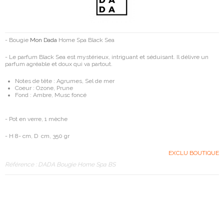
- Bougie
Mon Dada
Home Spa Black Sea
- Le parfum Black Sea est mystérieux, intriguant et séduisant. Il délivre un
parfum agréable et doux qui va partout.
Notes de tête :
Agrumes, Sel de mer
Coeur :
Ozone, Prune
Fond :
Ambre, Musc foncé
- Pot en verre, 1 mèche
- H 8- cm, D cm, 350 gr
EXCLU BOUTIQUE
Référence :
DADA Bougie Home Spa BS