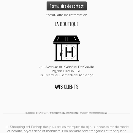
Formulaire de contact
Formulaire de rétractation
LA
BOUTIQUE
442 Avenue du Général De Gaulle
69760 LIMONEST
Du Mardi au Samedi de 10h à 19h
AVIS
CLIENTS
Lili Shopping est
l'eshop des plus belles marques de bijoux, accessoires de mode
et
beauté, objets déco et mobiliers. Bon nombre sont françaises et fabriquent