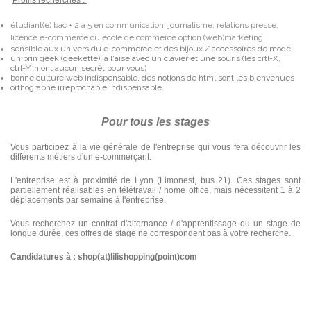
Profils recherchés :
étudiant(e) bac + 2 à 5 en communication, journalisme, relations presse,
licence e-commerce ou école de commerce option (web)marketing
sensible aux univers du e-commerce et des bijoux / accessoires de mode
un brin geek (geekette), à l'aise
avec un clavier et une souris (les crtl+X,
ctrl+Y, n'ont aucun secrêt pour vous)
bonne culture web indispensable, des notions de html sont les bienvenues
orthographe irréprochable indispensable.
Pour tous les stages
Vous participez à la vie générale de l'entreprise qui vous fera découvrir les
différents métiers d'un e-commerçant.
L'entreprise est à proximité de Lyon (Limonest, bus 21). Ces stages sont
partiellement réalisables en télétravail / home office, mais nécessitent 1 à 2
déplacements par semaine à l'entreprise.
Vous recherchez un contrat d'alternance / d'apprentissage ou un stage de
longue durée, ces offres de stage ne correspondent pas à votre recherche.
Candidatures à : shop(at)lilishopping(point)com