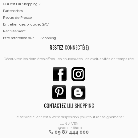
Qui est Lili Shopping ?
Partenariats
Revue de Presse
Entretien des bijoux et SAV
Recrutement
Etre référencé sur Lili Shopping
RESTEZ
CONNECTÉ(E)
Découvrez les dernières offres, les nouveautés, les exclusivités en temps réel
CONTACTEZ
LILI SHOPPING
Le service client est à votre disposition pour tout renseignement :
LUN / VEN
09h00 - 16h00
09 87 444 000