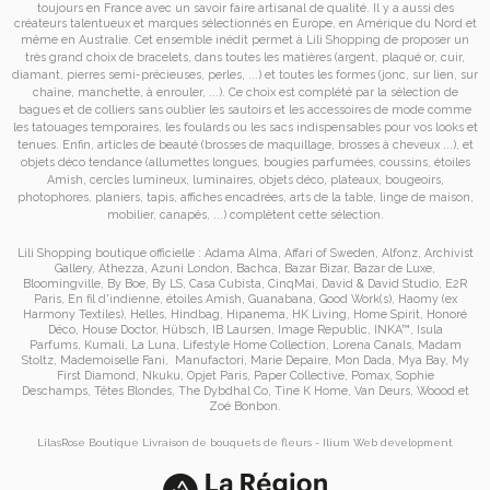
toujours en France avec un savoir faire artisanal de qualité. Il y a aussi des
créateurs talentueux et marques sélectionnés en Europe, en Amérique du Nord et
même en Australie. Cet ensemble inédit permet à
Lili Shopping de proposer un
très grand choix de
bracelets
, dans toutes les matières (argent, plaqué or, cuir,
diamant, pierres semi-précieuses, perles, ...) et toutes les formes (jonc, sur lien, sur
chaîne, manchette, à enrouler, ...). Ce choix est complété par la sélection de
bagues
et de
colliers
sans oublier les
sautoirs
et
les accessoires de mode
comme
les
tatouages temporaires
, les foulards ou les sacs
indispensables pour vos looks et
tenues. Enfin, articles de beauté (brosses de maquillage, brosses à cheveux ...), et
objets déco tendance (allumettes longues, bougies parfumées, coussins,
étoiles
Amish
, cercles lumineux, luminaires, objets déco, plateaux, bougeoirs,
photophores, planiers, tapis, affiches encadrées, arts de la table, linge de maison,
mobilier, canapés, ...) complètent cette sélection.
Lili Shopping
boutique officielle :
Adama Alma
,
Affari of Sweden
,
Alfonz
,
Archivist
Gallery
,
Athezza
,
Azuni London
,
Bachca
,
Bazar Bizar
,
Bazar de Luxe
,
Bloomingville
,
By Boe
,
By LS
,
Casa Cubista
,
CinqMai
,
David & David Studio
,
E2R
Paris
,
En fil d'indienne
,
étoiles Amish
,
Guanabana
,
Good Work(s)
,
Haomy (ex
Harmony Textiles
),
Helles
,
Hindbag
,
Hipanema
,
HK Living
,
Home Spirit
,
Honoré
Déco
,
House Doctor
,
Hübsch
,
IB Laursen
,
Image Republic
,
INKA™
,
Isula
Parfums
,
Kumali
,
La Luna
,
Lifestyle Home Collection
,
Lorena Canals
,
Madam
Stoltz
,
Mademoiselle Fani
,
Manufactori
,
Marie Depaire
,
Mon Dada
,
Mya Bay
,
My
First Diamond
,
Nkuku
,
Opjet Paris
,
Paper Collective
,
Pomax
,
Sophie
Deschamps
,
Têtes Blondes
,
The Dybdhal Co
,
Tine K Home
,
Van Deurs
,
Woood
et
Zoé Bonbon
.
LilasRose Boutique
Livraison de bouquets de fleurs
-
Ilium
Web development