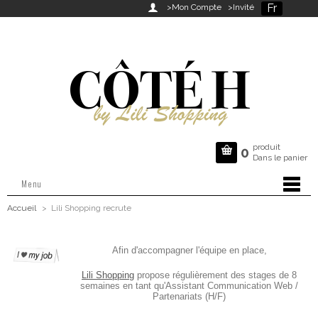
Fr

>Mon Compte
>Invité
produit

0
Dans le panier
Menu
Accueil
>
Lili Shopping recrute
Afin d'accompagner l'équipe en place,
Lili Shopping
propose régulièrement des stages de 8
semaines en tant qu'Assistant Communication Web /
Partenariats (H/F)