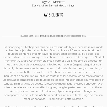
69760 LIMONEST
Du Mardi au Samedi de 10h à 19h
AVIS
CLIENTS
Lili Shopping est
l'eshop des plus belles marques de bijoux, accessoires de mode
et
beauté, objets déco et mobiliers. Bon nombre sont françaises et fabriquent
toujours en France avec un savoir faire artisanal de qualité. Il y a aussi des
créateurs talentueux et marques sélectionnés en Europe, en Amérique du Nord et
même en Australie. Cet ensemble inédit permet à
Lili Shopping de proposer un
très grand choix de
bracelets
, dans toutes les matières (argent, plaqué or, cuir,
diamant, pierres semi-précieuses, perles, ...) et toutes les formes (jonc, sur lien, sur
chaîne, manchette, à enrouler, ...). Ce choix est complété par la sélection de
bagues
et de
colliers
sans oublier les
sautoirs
et
les accessoires de mode
comme
les
tatouages temporaires
, les foulards ou les sacs
indispensables pour vos looks et
tenues. Enfin, articles de beauté (brosses de maquillage, brosses à cheveux ...), et
objets déco tendance (allumettes longues, bougies parfumées, coussins,
étoiles
Amish
, cercles lumineux, luminaires, objets déco, plateaux, bougeoirs,
photophores, planiers, tapis, affiches encadrées, arts de la table, linge de maison,
mobilier, canapés, ...) complètent cette sélection.