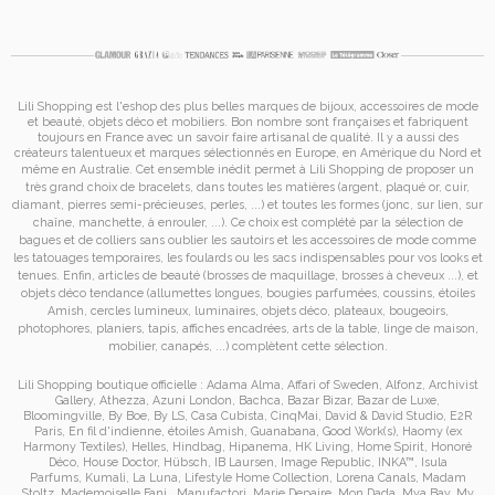
Lili Shopping est
l'eshop des plus belles marques de bijoux, accessoires de mode
et
beauté, objets déco et mobiliers. Bon nombre sont françaises et fabriquent
toujours en France avec un savoir faire artisanal de qualité. Il y a aussi des
créateurs talentueux et marques sélectionnés en Europe, en Amérique du Nord et
même en Australie. Cet ensemble inédit permet à
Lili Shopping de proposer un
très grand choix de
bracelets
, dans toutes les matières (argent, plaqué or, cuir,
diamant, pierres semi-précieuses, perles, ...) et toutes les formes (jonc, sur lien, sur
chaîne, manchette, à enrouler, ...). Ce choix est complété par la sélection de
bagues
et de
colliers
sans oublier les
sautoirs
et
les accessoires de mode
comme
les
tatouages temporaires
, les foulards ou les sacs
indispensables pour vos looks et
tenues. Enfin, articles de beauté (brosses de maquillage, brosses à cheveux ...), et
objets déco tendance (allumettes longues, bougies parfumées, coussins,
étoiles
Amish
, cercles lumineux, luminaires, objets déco, plateaux, bougeoirs,
photophores, planiers, tapis, affiches encadrées, arts de la table, linge de maison,
mobilier, canapés, ...) complètent cette sélection.
Lili Shopping
boutique officielle :
Adama Alma
,
Affari of Sweden
,
Alfonz
,
Archivist
Gallery
,
Athezza
,
Azuni London
,
Bachca
,
Bazar Bizar
,
Bazar de Luxe
,
Bloomingville
,
By Boe
,
By LS
,
Casa Cubista
,
CinqMai
,
David & David Studio
,
E2R
Paris
,
En fil d'indienne
,
étoiles Amish
,
Guanabana
,
Good Work(s)
,
Haomy (ex
Harmony Textiles
),
Helles
,
Hindbag
,
Hipanema
,
HK Living
,
Home Spirit
,
Honoré
Déco
,
House Doctor
,
Hübsch
,
IB Laursen
,
Image Republic
,
INKA™
,
Isula
Parfums
,
Kumali
,
La Luna
,
Lifestyle Home Collection
,
Lorena Canals
,
Madam
Stoltz
,
Mademoiselle Fani
,
Manufactori
,
Marie Depaire
,
Mon Dada
,
Mya Bay
,
My