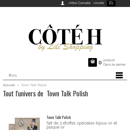
Fr

>Mon Compte
>Invité
produit

0
Dans le panier
Menu
Accueil
>
Town Talk Polish
Tout l'univers de Town Talk Polish
Town Talk Polish
Set de 3 étoffes spéciales bijoux or et
plaqué or