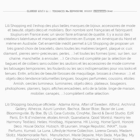
Lili Shopping est
l'eshop des plus belles marques de bijoux, accessoires de mode
et
beauté, objets déco et mobiliers. Bon nombre sont françaises et fabriquent
toujours en France avec un savoir faire artisanal de qualité. Il y a aussi des
créateurs talentueux et marques sélectionnés en Europe, en Amérique du Nord et
même en Australie. Cet ensemble inédit permet à
Lili Shopping de proposer un
très grand choix de
bracelets
, dans toutes les matières (argent, plaqué or, cuir,
diamant, pierres semi-précieuses, perles, ...) et toutes les formes (jonc, sur lien, sur
chaîne, manchette, à enrouler, ...). Ce choix est complété par la sélection de
bagues
et de
colliers
sans oublier les
sautoirs
et
les accessoires de mode
comme
les
tatouages temporaires
, les foulards ou les sacs
indispensables pour vos looks et
tenues. Enfin, articles de beauté (brosses de maquillage, brosses à cheveux ...), et
objets déco tendance (allumettes longues, bougies parfumées, coussins,
étoiles
Amish
, cercles lumineux, luminaires, objets déco, plateaux, bougeoirs,
photophores, planiers, tapis, affiches encadrées, arts de la table, linge de maison,
mobilier, canapés, ...) complètent cette sélection.
Lili Shopping
boutique officielle :
Adama Alma
,
Affari of Sweden
,
Alfonz
,
Archivist
Gallery
,
Athezza
,
Azuni London
,
Bachca
,
Bazar Bizar
,
Bazar de Luxe
,
Bloomingville
,
By Boe
,
By LS
,
Casa Cubista
,
CinqMai
,
David & David Studio
,
E2R
Paris
,
En fil d'indienne
,
étoiles Amish
,
Guanabana
,
Good Work(s)
,
Haomy (ex
Harmony Textiles
),
Helles
,
Hindbag
,
Hipanema
,
HK Living
,
Home Spirit
,
Honoré
Déco
,
House Doctor
,
Hübsch
,
IB Laursen
,
Image Republic
,
INKA™
,
Isula
Parfums
,
Kumali
,
La Luna
,
Lifestyle Home Collection
,
Lorena Canals
,
Madam
Stoltz
,
Mademoiselle Fani
,
Manufactori
,
Marie Depaire
,
Mon Dada
,
Mya Bay
,
My
First Diamond
,
Nkuku
,
Opjet Paris
,
Paper Collective
,
Pomax
,
Sophie