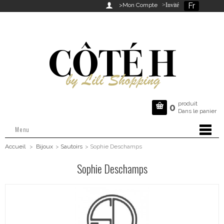
Fr

>Mon Compte
>Invité
produit

0
Dans le panier
Menu
Accueil
>
Bijoux
>
Sautoirs
>
Sophie Deschamps
Sophie Deschamps