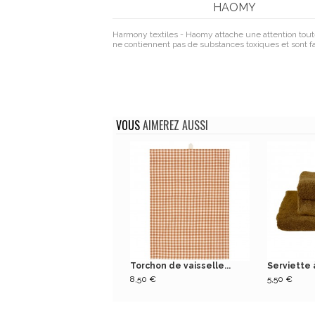
HAOMY
Harmony textiles - Haomy attache une attention toute
ne contiennent pas de substances toxiques et sont fa
VOUS
AIMEREZ AUSSI
Torchon de vaisselle...
Serviette à
8,50 €
5,50 €