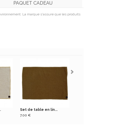
PAQUET CADEAU
'environnement. La marque s'assure que les produits
.
Set de table en lin...
Nappe en lin 250x160...
7,00 €
99,00 €