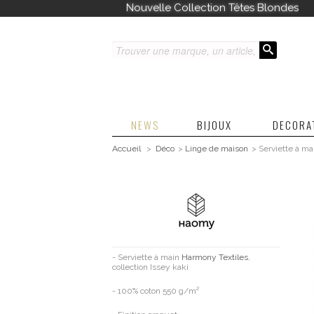
Nouvelle Collection Têtes Blondes
NEWS
BIJOUX
DECORA
Accueil
>
Déco
>
Linge de maison
>
Serviette à ma
- Serviette à main
Harmony Textiles
,
collection Issey kaki
-
100% coton 550 g/m²