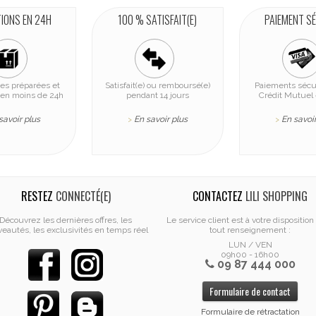
TIONS EN 24H
100 % SATISFAIT(E)
PAIEMENT S
s préparées et
Satisfait(e) ou remboursé(e)
Paiements sécu
en moins de 24h
pendant 14 jours
Crédit Mutuel 
savoir plus
En savoir plus
En savoir
>
>
RESTEZ
CONNECTÉ(E)
CONTACTEZ
LILI SHOPPING
Découvrez les dernières offres, les
Le service client est à votre disposition
eautés, les exclusivités en temps réel
tout renseignement :
LUN / VEN
09h00 - 16h00
09 87 444 000
Formulaire de contact
Formulaire de rétractation