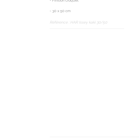
- Finition croquet
- 30 x 50 cm
Référence :
HAR Issey kaki 30/50