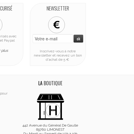
ÉCURISÉ
NEWSLETTER
risés avec
et Paypal
 plus
Inscrivez-vous à notre
newsletter et recevez un bon
d'achat de 5 €
LA
BOUTIQUE
 pour
442 Avenue du Général De Gaulle
69760 LIMONEST
Du Mardi au Samedi de 10h à 19h