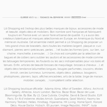
Lili Shopping est
l'eshop des plus belles marques de bijoux, accessoires de mode
et
beauté, objets déco et mobiliers. Bon nombre sont françaises et fabriquent
toujours en France avec un savoir faire artisanal de qualité. Il y a aussi des
créateurs talentueux et marques sélectionnés en Europe, en Amérique du Nord et
même en Australie. Cet ensemble inédit permet à
Lili Shopping de proposer un
très grand choix de
bracelets
, dans toutes les matières (argent, plaqué or, cuir,
diamant, pierres semi-précieuses, perles, ...) et toutes les formes (jonc, sur lien, sur
chaîne, manchette, à enrouler, ...). Ce choix est complété par la sélection de
bagues
et de
colliers
sans oublier les
sautoirs
et
les accessoires de mode
comme
les
tatouages temporaires
, les foulards ou les sacs
indispensables pour vos looks et
tenues. Enfin, articles de beauté (brosses de maquillage, brosses à cheveux ...), et
objets déco tendance (allumettes longues, bougies parfumées, coussins,
étoiles
Amish
, cercles lumineux, luminaires, objets déco, plateaux, bougeoirs,
photophores, planiers, tapis, affiches encadrées, arts de la table, linge de maison,
mobilier, canapés, ...) complètent cette sélection.
Lili Shopping
boutique officielle :
Adama Alma
,
Affari of Sweden
,
Alfonz
,
Archivist
Gallery
,
Athezza
,
Azuni London
,
Bachca
,
Bazar Bizar
,
Bazar de Luxe
,
Bloomingville
,
By Boe
,
By LS
,
Casa Cubista
,
CinqMai
,
David & David Studio
,
E2R
Paris
,
En fil d'indienne
,
étoiles Amish
,
Guanabana
,
Good Work(s)
,
Haomy (ex
Harmony Textiles
),
Helles
,
Hindbag
,
Hipanema
,
HK Living
,
Home Spirit
,
Honoré
Déco
,
House Doctor
,
Hübsch
,
IB Laursen
,
Image Republic
,
INKA™
,
Isula