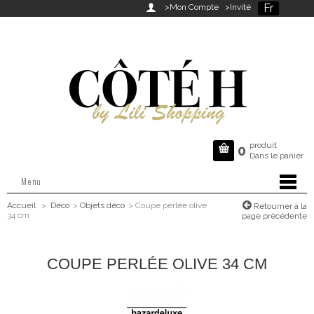
Fr

>Mon Compte
>Invité
produit

0
Dans le panier
Menu
Accueil
>
Déco
>
Objets déco
>
Coupe perlée olive
Retourner à la
34 cm
page précédente
COUPE PERLÉE OLIVE 34 CM