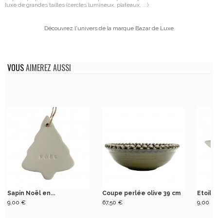
luxe de grandes tailles (cercles lumineux, plateaux, ...).
Découvrez l'univers de la marque Bazar de Luxe
VOUS
AIMEREZ AUSSI
Sapin Noël en...
Coupe perlée olive 39 cm
Etoile 
9,00 €
67,50 €
9,00 €