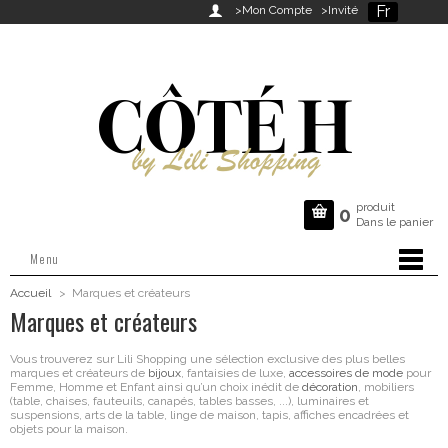
Fr

>Mon Compte
>Invité
produit

0
Dans le panier
Menu
Accueil
>
Marques et créateurs
Marques et créateurs
Vous trouverez sur Lili Shopping une sélection exclusive des plus belles
marques et créateurs de
bijoux
, fantaisies de luxe,
accessoires de mode
pour
Femme, Homme et Enfant ainsi qu’un choix inédit de
décoration
, mobiliers
(table, chaises, fauteuils, canapés, tables basses, ...), luminaires et
suspensions, arts de la table, linge de maison, tapis, affiches encadrées et
objets pour la maison.