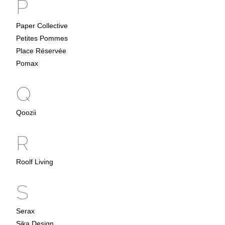
P
Paper Collective
Petites Pommes
Place Réservée
Pomax
Q
Qoozii
R
Roolf Living
S
Serax
Sika Design