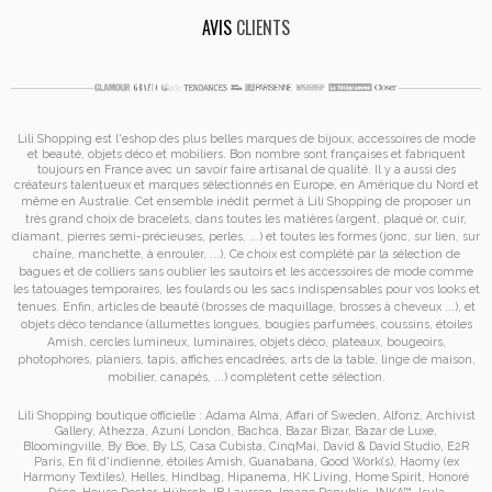
AVIS
CLIENTS
Lili Shopping est
l'eshop des plus belles marques de bijoux, accessoires de mode
et
beauté, objets déco et mobiliers. Bon nombre sont françaises et fabriquent
toujours en France avec un savoir faire artisanal de qualité. Il y a aussi des
créateurs talentueux et marques sélectionnés en Europe, en Amérique du Nord et
même en Australie. Cet ensemble inédit permet à
Lili Shopping de proposer un
très grand choix de
bracelets
, dans toutes les matières (argent, plaqué or, cuir,
diamant, pierres semi-précieuses, perles, ...) et toutes les formes (jonc, sur lien, sur
chaîne, manchette, à enrouler, ...). Ce choix est complété par la sélection de
bagues
et de
colliers
sans oublier les
sautoirs
et
les accessoires de mode
comme
les
tatouages temporaires
, les foulards ou les sacs
indispensables pour vos looks et
tenues. Enfin, articles de beauté (brosses de maquillage, brosses à cheveux ...), et
objets déco tendance (allumettes longues, bougies parfumées, coussins,
étoiles
Amish
, cercles lumineux, luminaires, objets déco, plateaux, bougeoirs,
photophores, planiers, tapis, affiches encadrées, arts de la table, linge de maison,
mobilier, canapés, ...) complètent cette sélection.
Lili Shopping
boutique officielle :
Adama Alma
,
Affari of Sweden
,
Alfonz
,
Archivist
Gallery
,
Athezza
,
Azuni London
,
Bachca
,
Bazar Bizar
,
Bazar de Luxe
,
Bloomingville
,
By Boe
,
By LS
,
Casa Cubista
,
CinqMai
,
David & David Studio
,
E2R
Paris
,
En fil d'indienne
,
étoiles Amish
,
Guanabana
,
Good Work(s)
,
Haomy (ex
Harmony Textiles
),
Helles
,
Hindbag
,
Hipanema
,
HK Living
,
Home Spirit
,
Honoré
Déco
,
House Doctor
,
Hübsch
,
IB Laursen
,
Image Republic
,
INKA™
,
Isula