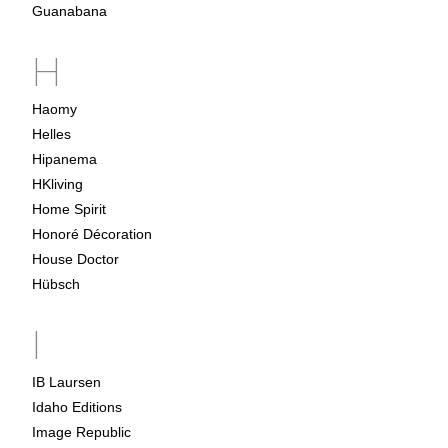
Guanabana
H
Haomy
Helles
Hipanema
HKliving
Home Spirit
Honoré Décoration
House Doctor
Hübsch
I
IB Laursen
Idaho Editions
Image Republic