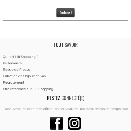
J'adore !
TOUT
SAVOIR
Qui est Lili Shopping ?
Partenariats
Revue de Presse
Entretien des bijoux et SAV
Recrutement
Etre référencé sur Lili Shopping
RESTEZ
CONNECTÉ(E)
Découvrez les dernières offres, les nouveautés, les exclusivités en temps réel