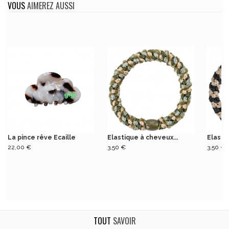
VOUS
AIMEREZ AUSSI
La pince rêve Ecaille
Elastique à cheveux...
Elasti
22,00 €
3,50 €
3,50 €
TOUT
SAVOIR