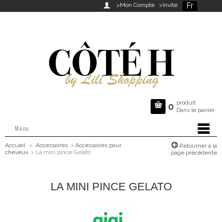
Fr

>Mon Compte
>Invité
produit

0
Dans le panier
Menu
Accueil
>
Accessoires
>
Accessoires pour
Retourner à la
cheveux
>
La mini pince Gelato
page précédente
LA MINI PINCE GELATO