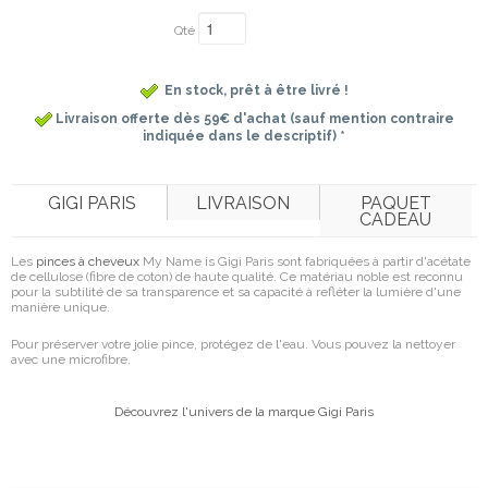
Qté
En stock, prêt à être livré !
Livraison offerte dès 59€ d'achat (sauf mention contraire
indiquée dans le descriptif) *
GIGI PARIS
LIVRAISON
PAQUET
CADEAU
Les
pinces à cheveux
My Name is Gigi Paris sont f
abriquées à partir d'acétate
de cellulose (fibre de coton) de haute qualité.
Ce matériau noble est reconnu
pour la subtilité de sa transparence et sa capacité à refléter la lumière d'une
manière unique.
Pour préserver votre jolie pince, protégez de l'eau. Vous pouvez la nettoyer
avec une microfibre.
Découvrez l'univers de la marque Gigi Paris