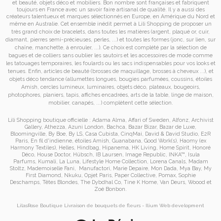
et
beauté, objets déco et mobiliers. Bon nombre sont françaises et fabriquent
toujours en France avec un savoir faire artisanal de qualité. Il y a aussi des
créateurs talentueux et marques sélectionnés en Europe, en Amérique du Nord et
même en Australie. Cet ensemble inédit permet à
Lili Shopping de proposer un
très grand choix de
bracelets
, dans toutes les matières (argent, plaqué or, cuir,
diamant, pierres semi-précieuses, perles, ...) et toutes les formes (jonc, sur lien, sur
chaîne, manchette, à enrouler, ...). Ce choix est complété par la sélection de
bagues
et de
colliers
sans oublier les
sautoirs
et
les accessoires de mode
comme
les
tatouages temporaires
, les foulards ou les sacs
indispensables pour vos looks et
tenues. Enfin, articles de beauté (brosses de maquillage, brosses à cheveux ...), et
objets déco tendance (allumettes longues, bougies parfumées, coussins,
étoiles
Amish
, cercles lumineux, luminaires, objets déco, plateaux, bougeoirs,
photophores, planiers, tapis, affiches encadrées, arts de la table, linge de maison,
mobilier, canapés, ...) complètent cette sélection.
Lili Shopping
boutique officielle :
Adama Alma
,
Affari of Sweden
,
Alfonz
,
Archivist
Gallery
,
Athezza
,
Azuni London
,
Bachca
,
Bazar Bizar
,
Bazar de Luxe
,
Bloomingville
,
By Boe
,
By LS
,
Casa Cubista
,
CinqMai
,
David & David Studio
,
E2R
Paris
,
En fil d'indienne
,
étoiles Amish
,
Guanabana
,
Good Work(s)
,
Haomy (ex
Harmony Textiles
),
Helles
,
Hindbag
,
Hipanema
,
HK Living
,
Home Spirit
,
Honoré
Déco
,
House Doctor
,
Hübsch
,
IB Laursen
,
Image Republic
,
INKA™
,
Isula
Parfums
,
Kumali
,
La Luna
,
Lifestyle Home Collection
,
Lorena Canals
,
Madam
Stoltz
,
Mademoiselle Fani
,
Manufactori
,
Marie Depaire
,
Mon Dada
,
Mya Bay
,
My
First Diamond
,
Nkuku
,
Opjet Paris
,
Paper Collective
,
Pomax
,
Sophie
Deschamps
,
Têtes Blondes
,
The Dybdhal Co
,
Tine K Home
,
Van Deurs
,
Woood
et
Zoé Bonbon
.
LilasRose Boutique
Livraison de bouquets de fleurs
-
Ilium
Web development