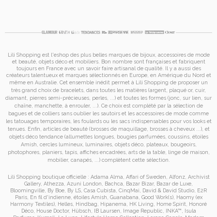
Lili Shopping est
l'eshop des plus belles marques de bijoux, accessoires de mode
et
beauté, objets déco et mobiliers. Bon nombre sont françaises et fabriquent
toujours en France avec un savoir faire artisanal de qualité. Il y a aussi des
créateurs talentueux et marques sélectionnés en Europe, en Amérique du Nord et
même en Australie. Cet ensemble inédit permet à
Lili Shopping de proposer un
très grand choix de
bracelets
, dans toutes les matières (argent, plaqué or, cuir,
diamant, pierres semi-précieuses, perles, ...) et toutes les formes (jonc, sur lien, sur
chaîne, manchette, à enrouler, ...). Ce choix est complété par la sélection de
bagues
et de
colliers
sans oublier les
sautoirs
et
les accessoires de mode
comme
les
tatouages temporaires
, les foulards ou les sacs
indispensables pour vos looks et
tenues. Enfin, articles de beauté (brosses de maquillage, brosses à cheveux ...), et
objets déco tendance (allumettes longues, bougies parfumées, coussins,
étoiles
Amish
, cercles lumineux, luminaires, objets déco, plateaux, bougeoirs,
photophores, planiers, tapis, affiches encadrées, arts de la table, linge de maison,
mobilier, canapés, ...) complètent cette sélection.
Lili Shopping
boutique officielle :
Adama Alma
,
Affari of Sweden
,
Alfonz
,
Archivist
Gallery
,
Athezza
,
Azuni London
,
Bachca
,
Bazar Bizar
,
Bazar de Luxe
,
Bloomingville
,
By Boe
,
By LS
,
Casa Cubista
,
CinqMai
,
David & David Studio
,
E2R
Paris
,
En fil d'indienne
,
étoiles Amish
,
Guanabana
,
Good Work(s)
,
Haomy (ex
Harmony Textiles
),
Helles
,
Hindbag
,
Hipanema
,
HK Living
,
Home Spirit
,
Honoré
Déco
,
House Doctor
,
Hübsch
,
IB Laursen
,
Image Republic
,
INKA™
,
Isula