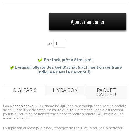
Qté
En stock, prêt à être livré !
Livraison offerte dès 59€ d'achat (sauf mention contraire
indiquée dans le descriptif) *
GIGI PARIS
LIVRAISON
PAQUET
CADEAU
Les
pinces à cheveux
My Name is Gigi Paris sont f
abriquées à partir d'acétate
de cellulose (fibre de coton) de haute qualité.
Ce matériau noble est reconnu
pour la subtilité de sa transparence et sa capacité à refléter la lumière d'une
manière unique.
Pour préserver votre jolie pince, protégez de l'eau. Vous pouvez la nettoyer