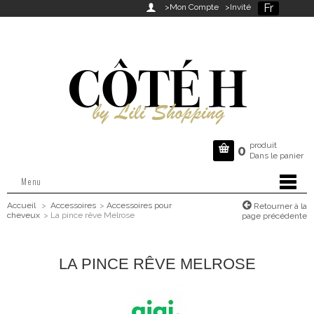
Fr

>Mon Compte
>Invité
produit

0
Dans le panier
Menu
Accueil
>
Accessoires
>
Accessoires pour
Retourner à la
cheveux
>
La pince rêve Melrose
page précédente
LA PINCE RÊVE MELROSE