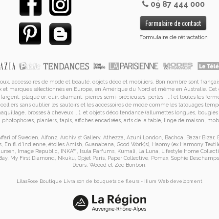
09 87 444 000
Formulaire de contact
Formulaire de rétractation
joux, accessoires de mode et
beauté, objets déco et mobiliers. Bon nombre sont français
tueux et marques sélectionnés en Europe, en Amérique du Nord et même en Australie. Ce
(argent, plaqué or, cuir, diamant, pierres semi-précieuses, perles, ...) et toutes les forme
e
colliers
sans oublier les
sautoirs
et
les accessoires de mode
comme les
tatouages tempo
 maquillage, brosses à cheveux ...), et objets déco tendance (allumettes longues, bougi
photophores, planiers, tapis, affiches encadrées, arts de la table, linge de maison, mobi
ffari of Sweden
,
Alfonz
,
Archivist Gallery
,
Athezza
,
Azuni London
,
Bachca
,
Bazar Bizar
,
s
,
En fil d'indienne
,
étoiles Amish
,
Guanabana
,
Good Work(s)
,
Haomy (ex Harmony Textil
aursen
,
Image Republic
,
INKA™
,
Isula Parfums
,
Kumali
,
La Luna
,
Lifestyle Home Collect
Bay
,
My First Diamond
,
Nkuku
,
Opjet Paris
,
Paper Collective
,
Pomax
,
Sophie Deschamps
Deurs
,
Woood
et
Zoé Bonbon
.
LilasRose Boutique
Livraison de bouquets de fleurs
-
Ilium
Web development