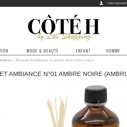
>

Se Connect
TION
MODE & BEAUTÉ
ENFANT
HOMME
enteurs
>
Bouquet Ambiance n°01 ambre noire (ambru neru)
T AMBIANCE N°01 AMBRE NOIRE (AMBR