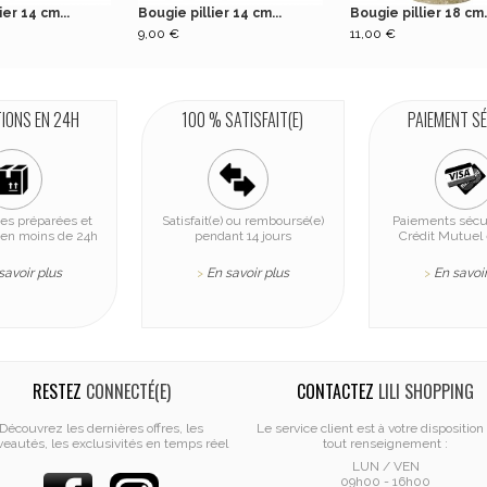
ier 14 cm...
Bougie pillier 14 cm...
Bougie pillier 18 cm.
9,00 €
11,00 €
TIONS EN 24H
100 % SATISFAIT(E)
PAIEMENT S
s préparées et
Satisfait(e) ou remboursé(e)
Paiements sécu
en moins de 24h
pendant 14 jours
Crédit Mutuel 
savoir plus
En savoir plus
En savoir
>
>
RESTEZ
CONNECTÉ(E)
CONTACTEZ
LILI SHOPPING
Découvrez les dernières offres, les
Le service client est à votre disposition
eautés, les exclusivités en temps réel
tout renseignement :
LUN / VEN
09h00 - 16h00