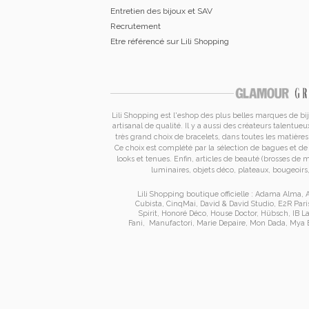
Entretien des bijoux et SAV
Recrutement
Etre référencé sur Lili Shopping
Lili Shopping est
l'eshop des plus belles marques de bi
artisanal de qualité. Il y a aussi des créateurs talen
très grand choix de
bracelets
, dans toutes les matières 
Ce choix est complété par la sélection de
bagues
et d
looks et tenues. Enfin, articles de beauté (brosses de
luminaires, objets déco, plateaux, bougeoirs, 
Lili Shopping
boutique officielle :
Adama Alma
,
A
Cubista
,
CinqMai
,
David & David Studio
,
E2R Pari
Spirit
,
Honoré Déco
,
House Doctor
,
Hübsch
,
IB L
Fani
,
Manufactori
,
Marie Depaire
,
Mon Dada
,
Mya 