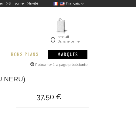
>
>
er
S'inscrire
Invité
Français
0
produit
Dans le panier
BONS PLANS
MARQUES
Retourner à la page précédente
U NERU)
37,50 €