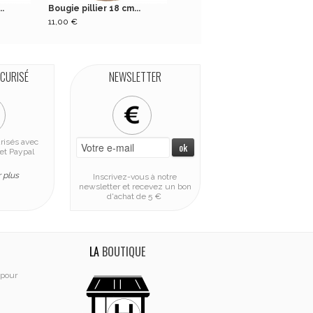
..
Bougie pillier 18 cm...
Bougie pillier 18 cm...
11,00 €
11,00 €
ÉCURISÉ
NEWSLETTER
risés avec
et Paypal
 plus
Inscrivez-vous à notre
newsletter et recevez un bon
d'achat de 5 €
LA
BOUTIQUE
 pour