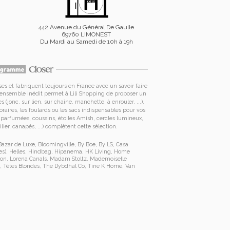
442 Avenue du Général De Gaulle
69760 LIMONEST
Du Mardi au Samedi de 10h à 19h
es et fabriquent toujours en France avec un savoir faire
t ensemble inédit permet à
Lili Shopping de proposer un
s (jonc, sur lien, sur chaîne, manchette, à enrouler, ...).
raires
, les foulards ou les sacs
indispensables pour vos
es parfumées, coussins,
étoiles Amish
, cercles lumineux,
lier, canapés, ...) complètent cette sélection.
Bazar de Luxe
,
Bloomingville
,
By Boe
,
By LS
,
Casa
es
),
Helles
,
Hindbag
,
Hipanema
,
HK Living
,
Home
ion
,
Lorena Canals
,
Madam Stoltz
,
Mademoiselle
,
Têtes Blondes
,
The Dybdhal Co
,
Tine K Home
,
Van