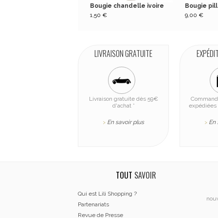
Bougie chandelle ivoire
Bougie pill
1,50 €
9,00 €
LIVRAISON GRATUITE
EXPÉDI
Livraison gratuite dès 59€
Commande
d'achat *
expédiées 
En savoir plus
En 
>
>
TOUT
SAVOIR
Qui est Lili Shopping ?
nouv
Partenariats
Revue de Presse