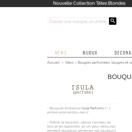
Nouvelle Collection Têtes Blondes
NEWS
BIJOUX
DECORA
Accueil
>
Déco
>
Bougies parfumées, bougies et s
BOUQUE
- Bouquet Ambiance
Isula Parfums
n° 1
ambre noire (ambru neru)
- Retirer le bouchon, placez l'anneau en
bois et les batonnets 30 cm pour retrouvez
pendant plusieurs semaines voir plusieurs