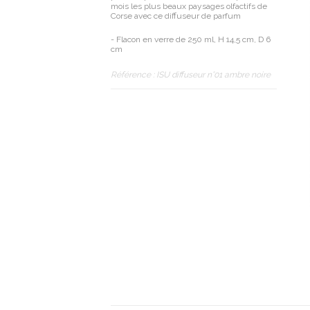
mois les plus beaux paysages olfactifs de
Corse avec ce diffuseur de parfum
- Flacon en verre de 250 ml, H 14,5 cm, D 6
cm
Référence :
ISU diffuseur n°01 ambre noire