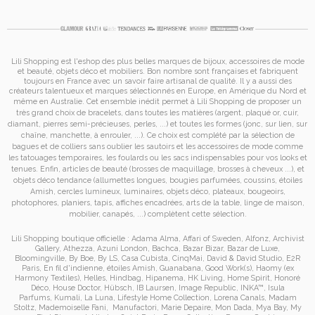
Lili Shopping est
l'eshop des plus belles marques de bijoux, accessoires de mode
et
beauté, objets déco et mobiliers. Bon nombre sont françaises et fabriquent
toujours en France avec un savoir faire artisanal de qualité. Il y a aussi des
créateurs talentueux et marques sélectionnés en Europe, en Amérique du Nord et
même en Australie. Cet ensemble inédit permet à
Lili Shopping de proposer un
très grand choix de
bracelets
, dans toutes les matières (argent, plaqué or, cuir,
diamant, pierres semi-précieuses, perles, ...) et toutes les formes (jonc, sur lien, sur
chaîne, manchette, à enrouler, ...). Ce choix est complété par la sélection de
bagues
et de
colliers
sans oublier les
sautoirs
et
les accessoires de mode
comme
les
tatouages temporaires
, les foulards ou les sacs
indispensables pour vos looks et
tenues. Enfin, articles de beauté (brosses de maquillage, brosses à cheveux ...), et
objets déco tendance (allumettes longues, bougies parfumées, coussins,
étoiles
Amish
, cercles lumineux, luminaires, objets déco, plateaux, bougeoirs,
photophores, planiers, tapis, affiches encadrées, arts de la table, linge de maison,
mobilier, canapés, ...) complètent cette sélection.
Lili Shopping
boutique officielle :
Adama Alma
,
Affari of Sweden
,
Alfonz
,
Archivist
Gallery
,
Athezza
,
Azuni London
,
Bachca
,
Bazar Bizar
,
Bazar de Luxe
,
Bloomingville
,
By Boe
,
By LS
,
Casa Cubista
,
CinqMai
,
David & David Studio
,
E2R
Paris
,
En fil d'indienne
,
étoiles Amish
,
Guanabana
,
Good Work(s)
,
Haomy (ex
Harmony Textiles
),
Helles
,
Hindbag
,
Hipanema
,
HK Living
,
Home Spirit
,
Honoré
Déco
,
House Doctor
,
Hübsch
,
IB Laursen
,
Image Republic
,
INKA™
,
Isula
Parfums
,
Kumali
,
La Luna
,
Lifestyle Home Collection
,
Lorena Canals
,
Madam
Stoltz
,
Mademoiselle Fani
,
Manufactori
,
Marie Depaire
,
Mon Dada
,
Mya Bay
,
My