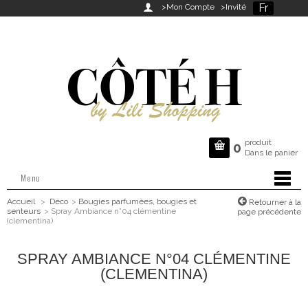
Fr

>Mon Compte
>Invité
produit

0
Dans le panier
Menu
Accueil
>
Déco
>
Bougies parfumées, bougies et
Retourner à la
senteurs
>
Spray Ambiance n°04 clémentine
page précédente
(clementina)
SPRAY AMBIANCE N°04 CLÉMENTINE
(CLEMENTINA)