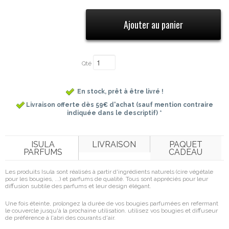
Qté
En stock, prêt à être livré !
Livraison offerte dès 59€ d'achat (sauf mention contraire
indiquée dans le descriptif) *
ISULA
LIVRAISON
PAQUET
PARFUMS
CADEAU
Les produits Isula sont réalisés à partir d'ingrédients naturels (cire végétale
pour les bougies, ...) et parfums de qualité. Tous sont appréciés pour leur
diffusion subtile des parfums et leur design élégant.
Une fois éteinte, prolongez la durée de vos bougies parfumées en refermant
le couvercle jusqu'à la prochaine utilisation. utilisez vos bougies et diffuseur
de préférence à l'abri des courants d'air.