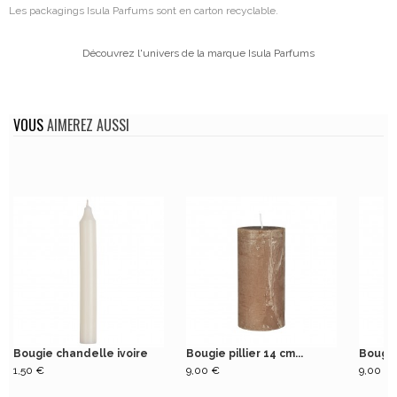
Les packagings Isula Parfums sont en carton recyclable.
Découvrez l'univers de la marque Isula Parfums
VOUS
AIMEREZ AUSSI
Bougie chandelle ivoire
Bougie pillier 14 cm...
Bougie 
1,50 €
9,00 €
9,00 €