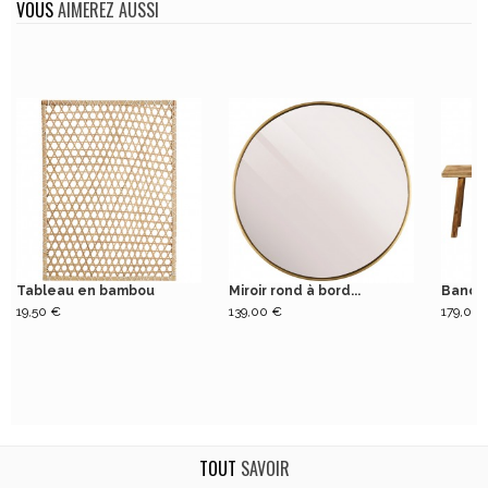
VOUS
AIMEREZ AUSSI
Tableau en bambou
Miroir rond à bord...
Banc e
19,50 €
139,00 €
179,00 
TOUT
SAVOIR