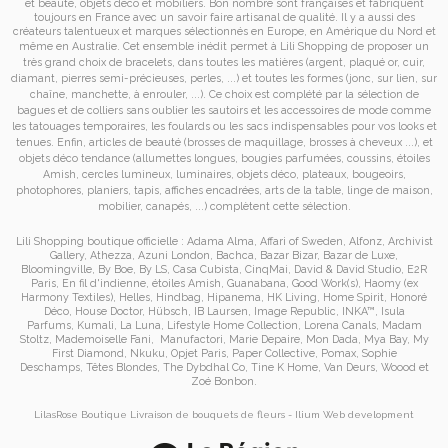
et
beauté, objets déco et mobiliers. Bon nombre sont françaises et fabriquent
toujours en France avec un savoir faire artisanal de qualité. Il y a aussi des
créateurs talentueux et marques sélectionnés en Europe, en Amérique du Nord et
même en Australie. Cet ensemble inédit permet à
Lili Shopping de proposer un
très grand choix de
bracelets
, dans toutes les matières (argent, plaqué or, cuir,
diamant, pierres semi-précieuses, perles, ...) et toutes les formes (jonc, sur lien, sur
chaîne, manchette, à enrouler, ...). Ce choix est complété par la sélection de
bagues
et de
colliers
sans oublier les
sautoirs
et
les accessoires de mode
comme
les
tatouages temporaires
, les foulards ou les sacs
indispensables pour vos looks et
tenues. Enfin, articles de beauté (brosses de maquillage, brosses à cheveux ...), et
objets déco tendance (allumettes longues, bougies parfumées, coussins,
étoiles
Amish
, cercles lumineux, luminaires, objets déco, plateaux, bougeoirs,
photophores, planiers, tapis, affiches encadrées, arts de la table, linge de maison,
mobilier, canapés, ...) complètent cette sélection.
Lili Shopping
boutique officielle :
Adama Alma
,
Affari of Sweden
,
Alfonz
,
Archivist
Gallery
,
Athezza
,
Azuni London
,
Bachca
,
Bazar Bizar
,
Bazar de Luxe
,
Bloomingville
,
By Boe
,
By LS
,
Casa Cubista
,
CinqMai
,
David & David Studio
,
E2R
Paris
,
En fil d'indienne
,
étoiles Amish
,
Guanabana
,
Good Work(s)
,
Haomy (ex
Harmony Textiles
),
Helles
,
Hindbag
,
Hipanema
,
HK Living
,
Home Spirit
,
Honoré
Déco
,
House Doctor
,
Hübsch
,
IB Laursen
,
Image Republic
,
INKA™
,
Isula
Parfums
,
Kumali
,
La Luna
,
Lifestyle Home Collection
,
Lorena Canals
,
Madam
Stoltz
,
Mademoiselle Fani
,
Manufactori
,
Marie Depaire
,
Mon Dada
,
Mya Bay
,
My
First Diamond
,
Nkuku
,
Opjet Paris
,
Paper Collective
,
Pomax
,
Sophie
Deschamps
,
Têtes Blondes
,
The Dybdhal Co
,
Tine K Home
,
Van Deurs
,
Woood
et
Zoé Bonbon
.
LilasRose Boutique
Livraison de bouquets de fleurs
-
Ilium
Web development