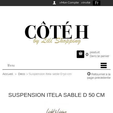
Fr

>Mon Compte
>Invité
produit

0
Dans le panier
Menu
Accueil
>
Déco
>
Suspension Itela sable D 50 cm
Retourner à la
page précédente
SUSPENSION ITELA SABLE D 50 CM