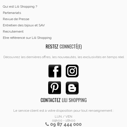
Qui est Lili Shopping ?
Partenariats
Revue de Presse
Entretien des bijoux et SAV
Recrutement
Etre référencé sur Lili Shopping
RESTEZ
CONNECTÉ(E)
Découvrez les dernières offres, les nouveautés, les exclusivités en temps réel
CONTACTEZ
LILI SHOPPING
Le service client est à votre disposition pour tout renseignement :
LUN / VEN
09h00 - 16h00
09 87 444 000