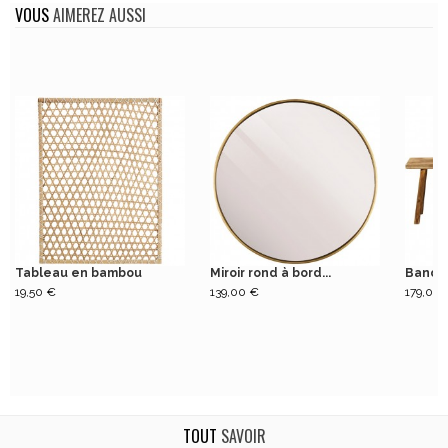
VOUS
AIMEREZ AUSSI
Tableau en bambou
Miroir rond à bord...
Banc e
19,50 €
139,00 €
179,00 
TOUT
SAVOIR