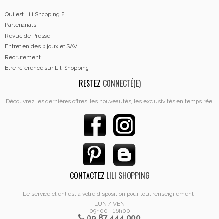
Qui est Lili Shopping ?
Partenariats
Revue de Presse
Entretien des bijoux et SAV
Recrutement
Etre référencé sur Lili Shopping
RESTEZ
CONNECTÉ(E)
Découvrez les dernières offres, les nouveautés, les exclusivités en temps réel
CONTACTEZ
LILI SHOPPING
Le service client est à votre disposition pour tout renseignement :
LUN / VEN
09h00 - 16h00
09 87 444 000