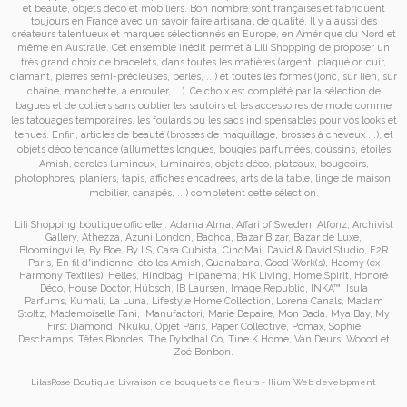
et
beauté, objets déco et mobiliers. Bon nombre sont françaises et fabriquent
toujours en France avec un savoir faire artisanal de qualité. Il y a aussi des
créateurs talentueux et marques sélectionnés en Europe, en Amérique du Nord et
même en Australie. Cet ensemble inédit permet à
Lili Shopping de proposer un
très grand choix de
bracelets
, dans toutes les matières (argent, plaqué or, cuir,
diamant, pierres semi-précieuses, perles, ...) et toutes les formes (jonc, sur lien, sur
chaîne, manchette, à enrouler, ...). Ce choix est complété par la sélection de
bagues
et de
colliers
sans oublier les
sautoirs
et
les accessoires de mode
comme
les
tatouages temporaires
, les foulards ou les sacs
indispensables pour vos looks et
tenues. Enfin, articles de beauté (brosses de maquillage, brosses à cheveux ...), et
objets déco tendance (allumettes longues, bougies parfumées, coussins,
étoiles
Amish
, cercles lumineux, luminaires, objets déco, plateaux, bougeoirs,
photophores, planiers, tapis, affiches encadrées, arts de la table, linge de maison,
mobilier, canapés, ...) complètent cette sélection.
Lili Shopping
boutique officielle :
Adama Alma
,
Affari of Sweden
,
Alfonz
,
Archivist
Gallery
,
Athezza
,
Azuni London
,
Bachca
,
Bazar Bizar
,
Bazar de Luxe
,
Bloomingville
,
By Boe
,
By LS
,
Casa Cubista
,
CinqMai
,
David & David Studio
,
E2R
Paris
,
En fil d'indienne
,
étoiles Amish
,
Guanabana
,
Good Work(s)
,
Haomy (ex
Harmony Textiles
),
Helles
,
Hindbag
,
Hipanema
,
HK Living
,
Home Spirit
,
Honoré
Déco
,
House Doctor
,
Hübsch
,
IB Laursen
,
Image Republic
,
INKA™
,
Isula
Parfums
,
Kumali
,
La Luna
,
Lifestyle Home Collection
,
Lorena Canals
,
Madam
Stoltz
,
Mademoiselle Fani
,
Manufactori
,
Marie Depaire
,
Mon Dada
,
Mya Bay
,
My
First Diamond
,
Nkuku
,
Opjet Paris
,
Paper Collective
,
Pomax
,
Sophie
Deschamps
,
Têtes Blondes
,
The Dybdhal Co
,
Tine K Home
,
Van Deurs
,
Woood
et
Zoé Bonbon
.
LilasRose Boutique
Livraison de bouquets de fleurs
-
Ilium
Web development