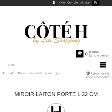
Fr

>Mon Compte
>Invité
produit

0
Dans le panier
Menu
Accueil
>
Déco
>
Miroir laiton porte L 32 cm
Retourner à la
page précédente
MIROIR LAITON PORTE L 32 CM