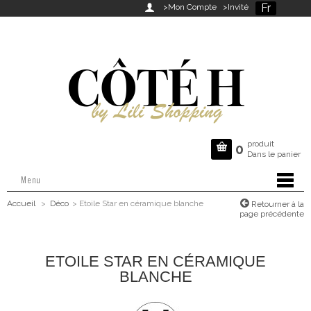
Fr

>Mon Compte
>Invité
produit

0
Dans le panier
Menu
Accueil
>
Déco
>
Etoile Star en céramique blanche
Retourner à la
page précédente
ETOILE STAR EN CÉRAMIQUE
BLANCHE