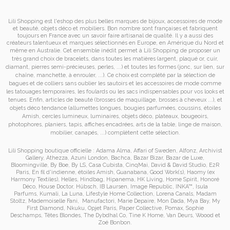
Lili Shopping est
l'eshop des plus belles marques de bijoux, accessoires de mode
et
beauté, objets déco et mobiliers. Bon nombre sont françaises et fabriquent
toujours en France avec un savoir faire artisanal de qualité. Il y a aussi des
créateurs talentueux et marques sélectionnés en Europe, en Amérique du Nord et
même en Australie. Cet ensemble inédit permet à
Lili Shopping de proposer un
très grand choix de
bracelets
, dans toutes les matières (argent, plaqué or, cuir,
diamant, pierres semi-précieuses, perles, ...) et toutes les formes (jonc, sur lien, sur
chaîne, manchette, à enrouler, ...). Ce choix est complété par la sélection de
bagues
et de
colliers
sans oublier les
sautoirs
et
les accessoires de mode
comme
les
tatouages temporaires
, les foulards ou les sacs
indispensables pour vos looks et
tenues. Enfin, articles de beauté (brosses de maquillage, brosses à cheveux ...), et
objets déco tendance (allumettes longues, bougies parfumées, coussins,
étoiles
Amish
, cercles lumineux, luminaires, objets déco, plateaux, bougeoirs,
photophores, planiers, tapis, affiches encadrées, arts de la table, linge de maison,
mobilier, canapés, ...) complètent cette sélection.
Lili Shopping
boutique officielle :
Adama Alma
,
Affari of Sweden
,
Alfonz
,
Archivist
Gallery
,
Athezza
,
Azuni London
,
Bachca
,
Bazar Bizar
,
Bazar de Luxe
,
Bloomingville
,
By Boe
,
By LS
,
Casa Cubista
,
CinqMai
,
David & David Studio
,
E2R
Paris
,
En fil d'indienne
,
étoiles Amish
,
Guanabana
,
Good Work(s)
,
Haomy (ex
Harmony Textiles
),
Helles
,
Hindbag
,
Hipanema
,
HK Living
,
Home Spirit
,
Honoré
Déco
,
House Doctor
,
Hübsch
,
IB Laursen
,
Image Republic
,
INKA™
,
Isula
Parfums
,
Kumali
,
La Luna
,
Lifestyle Home Collection
,
Lorena Canals
,
Madam
Stoltz
,
Mademoiselle Fani
,
Manufactori
,
Marie Depaire
,
Mon Dada
,
Mya Bay
,
My
First Diamond
,
Nkuku
,
Opjet Paris
,
Paper Collective
,
Pomax
,
Sophie
Deschamps
,
Têtes Blondes
,
The Dybdhal Co
,
Tine K Home
,
Van Deurs
,
Woood
et
Zoé Bonbon
.