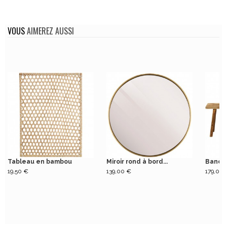
VOUS
AIMEREZ AUSSI
Tableau en bambou
Miroir rond à bord...
Banc e
19,50 €
139,00 €
179,00 