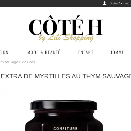
>

Se Connect
TION
MODE & BEAUTÉ
ENFANT
HOMME
thym sauvage C de Leos
EXTRA DE MYRTILLES AU THYM SAUVAG