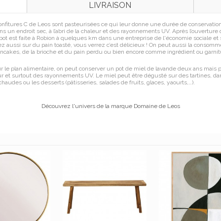
LIVRAISON
confitures C de Leos sont pasteurisées ce qui leur donne une durée de conservation 
s un endroit sec, à l’abri de la chaleur et des rayonnements UV. Après l’ouverture
ot est faite à Robion à quelques km dans une entreprise de l'économie sociale et so
ez aussi sur du pain toasté, vous verrez c’est délicieux ! On peut aussi la conso
cakes, de la brioche et du pain perdu ou bien encore comme ingrédient ou garnit
r le plan alimentaire, on peut conserver un pot de miel de lavande deux ans mais p
chaleur et surtout des rayonnements UV. Le miel peut être dégusté sur des tartines
audes ou les desserts (pâtisseries, salades de fruits, glaces, yaourts,…).
Découvrez l'univers de la marque Domaine de Leos