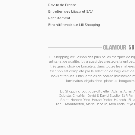
Revue de Presse
Entretien des bijoux et SAV
Recrutement
Etre référencé sur Lili Shopping
Lili Shopping est
l'eshop des plus belles marques de bi
artisanal de qualité. Il y a aussi des créateurs talen
très grand choix de
bracelets
, dans toutes les matières 
Ce choix est complété par la sélection de
bagues
et d
looks et tenues. Enfin, articles de beauté (brosses de
luminaires, objets déco, plateaux, bougeoirs, 
Lili Shopping
boutique officielle :
Adama Alma
,
A
Cubista
,
CinqMai
,
David & David Studio
,
E2R Pari
Spirit
,
Honoré Déco
,
House Doctor
,
Hübsch
,
IB L
Fani
,
Manufactori
,
Marie Depaire
,
Mon Dada
,
Mya 