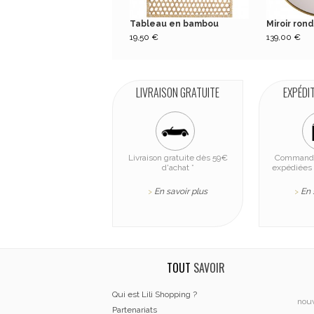
Tableau en bambou
Miroir rond
19,50 €
139,00 €
LIVRAISON GRATUITE
EXPÉDI
Livraison gratuite dès 59€
Commande
d'achat *
expédiées 
En savoir plus
En 
>
>
TOUT
SAVOIR
Qui est Lili Shopping ?
nouv
Partenariats