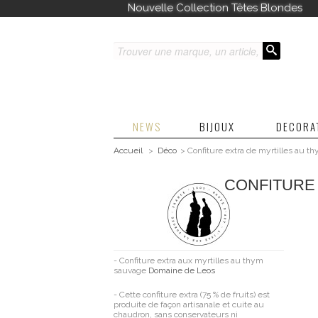
Nouvelle Collection Têtes Blondes
NEWS
BIJOUX
DECORA
Accueil
>
Déco
>
Confiture extra de myrtilles au 
CONFITURE 
- Confiture extra aux myrtilles au thym
sauvage
Domaine de Leos
- Cette confiture extra (75 % de fruits) est
produite de façon artisanale et cuite au
chaudron, sans conservateurs ni