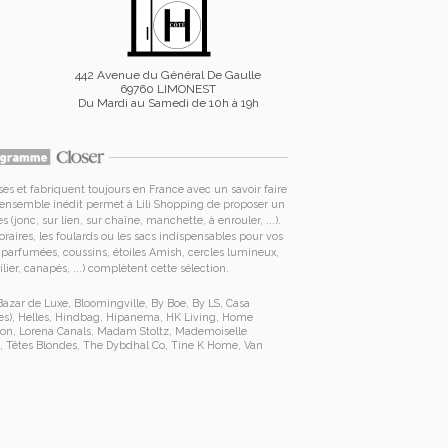
442 Avenue du Général De Gaulle
69760 LIMONEST
Du Mardi au Samedi de 10h à 19h
es et fabriquent toujours en France avec un savoir faire
t ensemble inédit permet à
Lili Shopping de proposer un
s (jonc, sur lien, sur chaîne, manchette, à enrouler, ...).
raires
, les foulards ou les sacs
indispensables pour vos
es parfumées, coussins,
étoiles Amish
, cercles lumineux,
lier, canapés, ...) complètent cette sélection.
Bazar de Luxe
,
Bloomingville
,
By Boe
,
By LS
,
Casa
es
),
Helles
,
Hindbag
,
Hipanema
,
HK Living
,
Home
ion
,
Lorena Canals
,
Madam Stoltz
,
Mademoiselle
,
Têtes Blondes
,
The Dybdhal Co
,
Tine K Home
,
Van