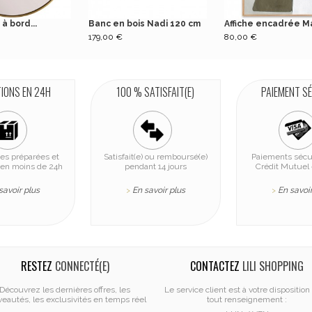
 à bord...
Banc en bois Nadi 120 cm
Affiche encadrée Ma
179,00 €
80,00 €
TIONS EN 24H
100 % SATISFAIT(E)
PAIEMENT S
s préparées et
Satisfait(e) ou remboursé(e)
Paiements sécu
en moins de 24h
pendant 14 jours
Crédit Mutuel 
savoir plus
En savoir plus
En savoir
>
>
RESTEZ
CONNECTÉ(E)
CONTACTEZ
LILI SHOPPING
Découvrez les dernières offres, les
Le service client est à votre disposition
eautés, les exclusivités en temps réel
tout renseignement :