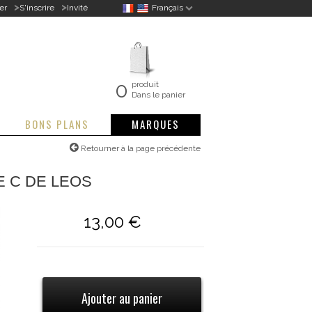
>
>
er
S'inscrire
Invité
Français
0
produit
Dans le panier
BONS PLANS
MARQUES
Retourner à la page précédente
E C DE LEOS
13,00 €