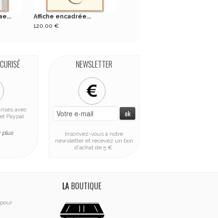
e...
Affiche encadrée...
Banc en bois Nadi...
120,00 €
179,00 €
ÉCURISÉ
NEWSLETTER
risés avec
et Paypal
 plus
Inscrivez-vous à notre
newsletter et recevez un bon
d'achat de 5 €
LA
BOUTIQUE
 pour