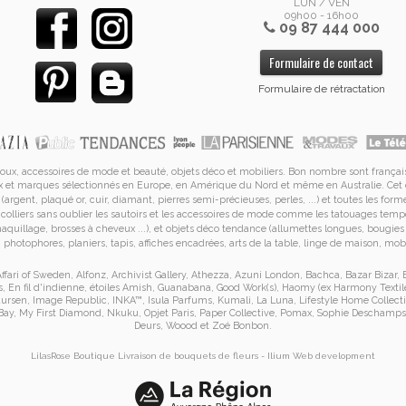
LUN / VEN
09h00 - 16h00
09 87 444 000
Formulaire de contact
Formulaire de rétractation
joux, accessoires de mode et
beauté, objets déco et mobiliers. Bon nombre sont français
tueux et marques sélectionnés en Europe, en Amérique du Nord et même en Australie. Ce
(argent, plaqué or, cuir, diamant, pierres semi-précieuses, perles, ...) et toutes les forme
e
colliers
sans oublier les
sautoirs
et
les accessoires de mode
comme les
tatouages tempo
 maquillage, brosses à cheveux ...), et objets déco tendance (allumettes longues, bougi
photophores, planiers, tapis, affiches encadrées, arts de la table, linge de maison, mobi
ffari of Sweden
,
Alfonz
,
Archivist Gallery
,
Athezza
,
Azuni London
,
Bachca
,
Bazar Bizar
,
s
,
En fil d'indienne
,
étoiles Amish
,
Guanabana
,
Good Work(s)
,
Haomy (ex Harmony Textil
aursen
,
Image Republic
,
INKA™
,
Isula Parfums
,
Kumali
,
La Luna
,
Lifestyle Home Collect
Bay
,
My First Diamond
,
Nkuku
,
Opjet Paris
,
Paper Collective
,
Pomax
,
Sophie Deschamps
Deurs
,
Woood
et
Zoé Bonbon
.
LilasRose Boutique
Livraison de bouquets de fleurs
-
Ilium
Web development