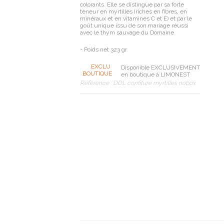
colorants.
Elle se distingue par sa forte
teneur en myrtilles (riches en fibres, en
minéraux et en vitamines C et E) et par le
goût unique issu de son mariage réussi
avec le thym sauvage du Domaine
- Poids net 323 gr
EXCLU
Disponible EXCLUSIVEMENT
BOUTIQUE
en boutique à LIMONEST
Référence :
DDL confiture myrtilles nobox