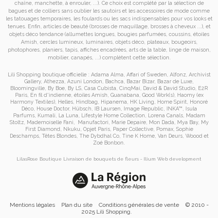
chaîne, manchette, à enrouler, ...). Ce choix est complété par la sélection de
bagues
et de
colliers
sans oublier les
sautoirs
et
les accessoires de mode
comme
les
tatouages temporaires
, les foulards ou les sacs
indispensables pour vos looks et
tenues. Enfin, articles de beauté (brosses de maquillage, brosses à cheveux ...), et
objets déco tendance (allumettes longues, bougies parfumées, coussins,
étoiles
Amish
, cercles lumineux, luminaires, objets déco, plateaux, bougeoirs,
photophores, planiers, tapis, affiches encadrées, arts de la table, linge de maison,
mobilier, canapés, ...) complètent cette sélection.
Lili Shopping
boutique officielle :
Adama Alma
,
Affari of Sweden
,
Alfonz
,
Archivist
Gallery
,
Athezza
,
Azuni London
,
Bachca
,
Bazar Bizar
,
Bazar de Luxe
,
Bloomingville
,
By Boe
,
By LS
,
Casa Cubista
,
CinqMai
,
David & David Studio
,
E2R
Paris
,
En fil d'indienne
,
étoiles Amish
,
Guanabana
,
Good Work(s)
,
Haomy (ex
Harmony Textiles
),
Helles
,
Hindbag
,
Hipanema
,
HK Living
,
Home Spirit
,
Honoré
Déco
,
House Doctor
,
Hübsch
,
IB Laursen
,
Image Republic
,
INKA™
,
Isula
Parfums
,
Kumali
,
La Luna
,
Lifestyle Home Collection
,
Lorena Canals
,
Madam
Stoltz
,
Mademoiselle Fani
,
Manufactori
,
Marie Depaire
,
Mon Dada
,
Mya Bay
,
My
First Diamond
,
Nkuku
,
Opjet Paris
,
Paper Collective
,
Pomax
,
Sophie
Deschamps
,
Têtes Blondes
,
The Dybdhal Co
,
Tine K Home
,
Van Deurs
,
Woood
et
Zoé Bonbon
.
LilasRose Boutique
Livraison de bouquets de fleurs
-
Ilium
Web development
Mentions légales
Plan du site
Conditions générales de vente
© 2010 -
2025 Lili Shopping.