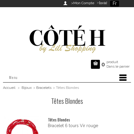
Fr

>Mon Compte
>Invité
produit

0
Dans le panier
Menu
Accueil
>
Bijoux
>
Bracelets
>
Têtes Blondes
Têtes Blondes
Têtes Blondes
Bracelet 6 tours Vir rouge