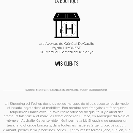
LA
BOUTIQUE
442 Avenue du Général De Gaulle
69760 LIMONEST
Du Mardi au Samedi de 10h à 19h
AVIS
CLIENTS
Lili Shopping est
l'eshop des plus belles marques de bijoux, accessoires de mode
et
beauté, objets déco et mobiliers. Bon nombre sont françaises et fabriquent
toujours en France avec un savoir faire artisanal de qualité. Il y a aussi des
créateurs talentueux et marques sélectionnés en Europe, en Amérique du Nord et
même en Australie. Cet ensemble inédit permet à
Lili Shopping de proposer un
très grand choix de
bracelets
, dans toutes les matières (argent, plaqué or, cuir,
diamant, pierres semi-précieuses, perles, ...) et toutes les formes (jonc, sur lien, sur