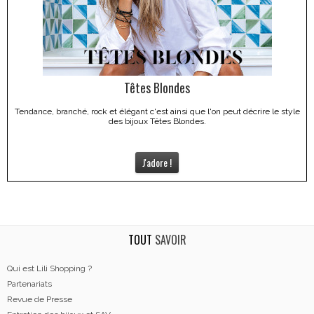
Têtes Blondes
Tendance, branché, rock et élégant c'est ainsi que l'on peut décrire le style
des bijoux Têtes Blondes.
J'adore !
TOUT
SAVOIR
Qui est Lili Shopping ?
Partenariats
Revue de Presse