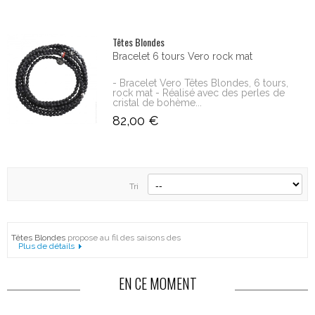
Têtes Blondes
Bracelet 6 tours Vero rock mat
- Bracelet Vero Têtes Blondes, 6 tours,
rock mat - Réalisé avec des perles de
cristal de bohème...
82,00 €
Tri
Têtes Blondes
propose au fil des saisons des
Plus de détails
EN CE MOMENT