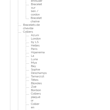
enrouler
Bracelet
sur
lien /
cordon
Bracelet
chaîne
Bracelets de
cheville
Colliers
Azuni
London
by LS
Helles
Paris
Hipanema
La
Luna
Mya
Bay
Sophie
Deschamps
Tamarzizt
Têtes
Blondes
Zoé
Bonbon
Colliers
plaqué
or
Collier
en