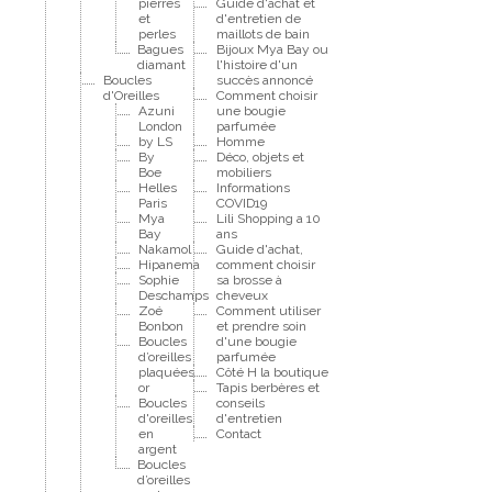
pierres
Guide d'achat et
et
d'entretien de
perles
maillots de bain
Bagues
Bijoux Mya Bay ou
diamant
l'histoire d'un
Boucles
succès annoncé
d'Oreilles
Comment choisir
Azuni
une bougie
London
parfumée
by LS
Homme
By
Déco, objets et
Boe
mobiliers
Helles
Informations
Paris
COVID19
Mya
Lili Shopping a 10
Bay
ans
Nakamol
Guide d'achat,
Hipanema
comment choisir
Sophie
sa brosse à
Deschamps
cheveux
Zoé
Comment utiliser
Bonbon
et prendre soin
Boucles
d'une bougie
d’oreilles
parfumée
plaquées
Côté H la boutique
or
Tapis berbères et
Boucles
conseils
d'oreilles
d'entretien
en
Contact
argent
Boucles
d’oreilles