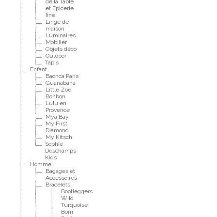
de la Table
et Epicerie
fine
Linge de
maison
Luminaires
Mobilier
Objets déco
Outdoor
Tapis
Enfant
Bachca Paris
Guanabana
Little Zoé
Bonbon
Lulu en
Provence
Mya Bay
My First
Diamond
My Kitsch
Sophie
Deschamps
Kids
Homme
Bagages et
Accessoires
Bracelets
Bootleggers
Wild
Turquoise
Born