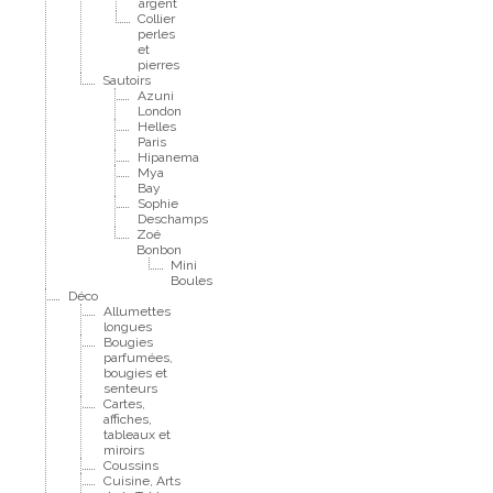
argent
Collier
perles
et
pierres
Sautoirs
Azuni
London
Helles
Paris
Hipanema
Mya
Bay
Sophie
Deschamps
Zoé
Bonbon
Mini
Boules
Déco
Allumettes
longues
Bougies
parfumées,
bougies et
senteurs
Cartes,
affiches,
tableaux et
miroirs
Coussins
Cuisine, Arts