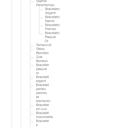
Sophie
Deschamps
Bracelets
Argent
Bracelets
Nacre
Bracelets
Pierres
Bracelets
Plaqué
Or
Tamarzizt
Têtes
Blondes
Zoé
Bonbon
Bracelet
plaqué
or
Bracelet
argent
Bracelet
perles,
pierres
et
diamants
Bracelet
en cuir
Bracelet
manchette
Bracelet
à