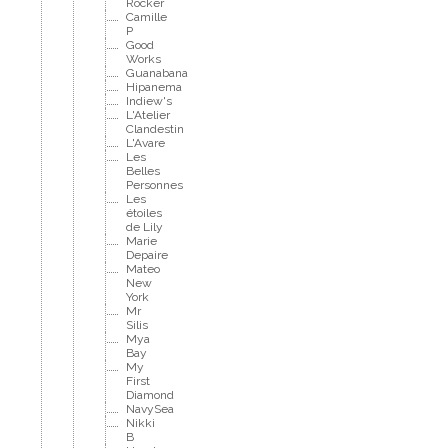
Rocker
Camille
P
Good
Works
Guanabana
Hipanema
Indiew's
L'Atelier
Clandestin
L'Avare
Les
Belles
Personnes
Les
étoiles
de Lily
Marie
Depaire
Mateo
New
York
Mr
Silis
Mya
Bay
My
First
Diamond
NavySea
Nikki
B