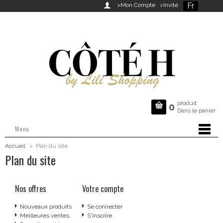
Fr

>Mon Compte
>Invité
produit

0
Dans le panier
Menu
Accueil
>
Plan du site
Plan du site
Nos offres
Votre compte
Nouveaux produits
Se connecter
Meilleures ventes
S'inscrire