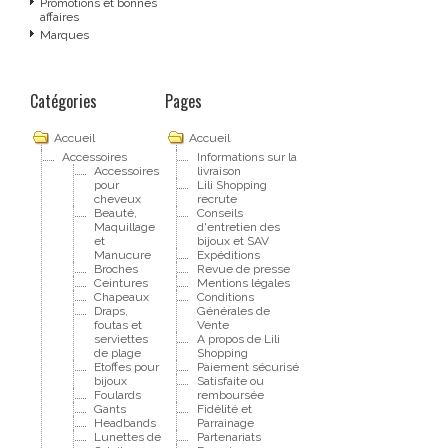
Promotions et bonnes
affaires
Marques
Catégories
Pages
Accueil
Accueil
Accessoires
Informations sur la
Accessoires
livraison
pour
Lili Shopping
cheveux
recrute
Beauté,
Conseils
Maquillage
d'entretien des
et
bijoux et SAV
Manucure
Expéditions
Broches
Revue de presse
Ceintures
Mentions légales
Chapeaux
Conditions
Draps,
Générales de
foutas et
Vente
serviettes
A propos de Lili
de plage
Shopping
Etoffes pour
Paiement sécurisé
bijoux
Satisfaite ou
Foulards
remboursée
Gants
Fidélité et
Headbands
Parrainage
Lunettes de
Partenariats