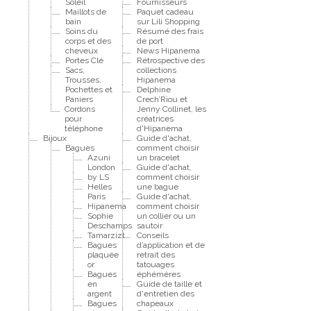
Soleil
Fournisseurs
Maillots de
Paquet cadeau
bain
sur Lili Shopping
Soins du
Résumé des frais
corps et des
de port
cheveux
News Hipanema
Portes Clé
Rétrospective des
Sacs,
collections
Trousses,
Hipanema
Pochettes et
Delphine
Paniers
Crech’Riou et
Cordons
Jenny Collinet, les
pour
créatrices
téléphone
d'Hipanema
Bijoux
Guide d'achat,
Bagues
comment choisir
Azuni
un bracelet
London
Guide d'achat,
by LS
comment choisir
Helles
une bague
Paris
Guide d'achat,
Hipanema
comment choisir
Sophie
un collier ou un
Deschamps
sautoir
Tamarzizt
Conseils
Bagues
d’application et de
plaquée
retrait des
or
tatouages
Bagues
éphémères
en
Guide de taille et
argent
d'entretien des
Bagues
chapeaux