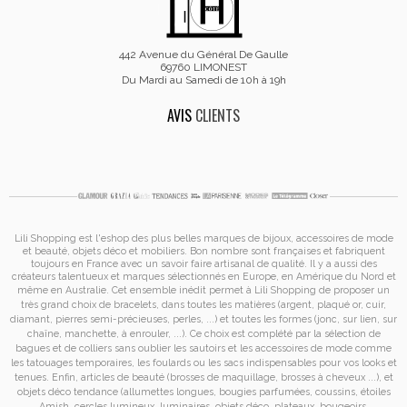
442 Avenue du Général De Gaulle
69760 LIMONEST
Du Mardi au Samedi de 10h à 19h
AVIS
CLIENTS
Lili Shopping est
l'eshop des plus belles marques de bijoux, accessoires de mode
et
beauté, objets déco et mobiliers. Bon nombre sont françaises et fabriquent
toujours en France avec un savoir faire artisanal de qualité. Il y a aussi des
créateurs talentueux et marques sélectionnés en Europe, en Amérique du Nord et
même en Australie. Cet ensemble inédit permet à
Lili Shopping de proposer un
très grand choix de
bracelets
, dans toutes les matières (argent, plaqué or, cuir,
diamant, pierres semi-précieuses, perles, ...) et toutes les formes (jonc, sur lien, sur
chaîne, manchette, à enrouler, ...). Ce choix est complété par la sélection de
bagues
et de
colliers
sans oublier les
sautoirs
et
les accessoires de mode
comme
les
tatouages temporaires
, les foulards ou les sacs
indispensables pour vos looks et
tenues. Enfin, articles de beauté (brosses de maquillage, brosses à cheveux ...), et
objets déco tendance (allumettes longues, bougies parfumées, coussins,
étoiles
Amish
, cercles lumineux, luminaires, objets déco, plateaux, bougeoirs,