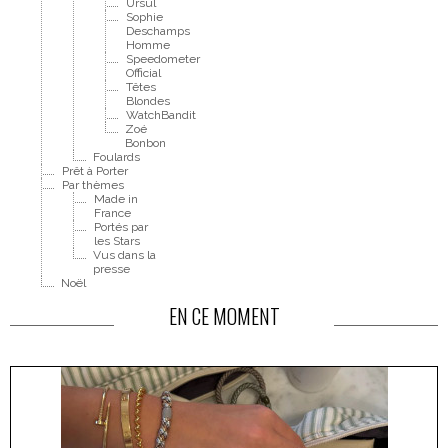
Ursul
Sophie
Deschamps
Homme
Speedometer
Official
Têtes
Blondes
WatchBandit
Zoé
Bonbon
Foulards
Prêt à Porter
Par thèmes
Made in
France
Portés par
les Stars
Vus dans la
presse
Noël
EN CE MOMENT