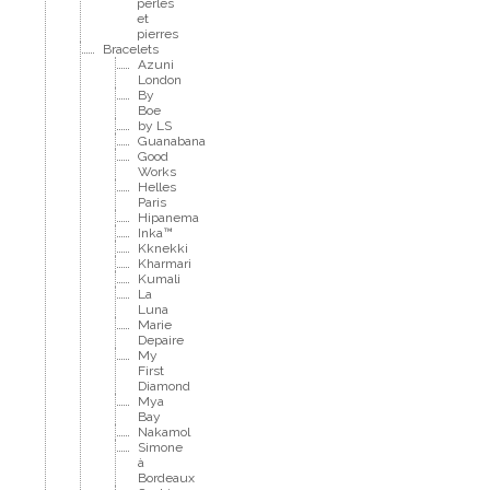
perles
et
pierres
Bracelets
Azuni
London
By
Boe
by LS
Guanabana
Good
Works
Helles
Paris
Hipanema
Inka™
Kknekki
Kharmari
Kumali
La
Luna
Marie
Depaire
My
First
Diamond
Mya
Bay
Nakamol
Simone
à
Bordeaux